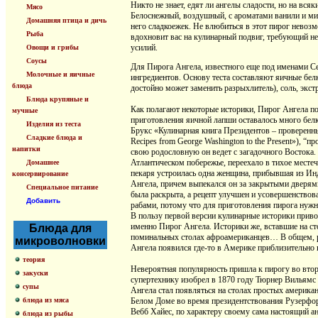
Никто не знает, едят ли ангелы сладости, но на вс
Мясо
Белоснежный, воздушный, с ароматами ванили и ми
Домашняя птица и дичь
него сладкоежек. Не влюбиться в этот пирог невозм
Рыба
вдохновит вас на кулинарный подвиг, требующий не
усилий.
Овощи и грибы
Соусы
Для Пирога Ангела, известного еще под именами Сер
Молочные и яичные
ингредиентов. Основу теста составляют яичные белк
блюда
достойно может заменить разрыхлитель), соль, экст
Блюда крупяные и
Как полагают некоторые историки, Пирог Ангела по
мучные
приготовления яичной лапши оставалось много белк
Изделия из теста
Брукс «Кулинарная книга Президентов – проверенные
Сладкие блюда и
Recipes from George Washington to the Present»), 
напитки
свою родословную он ведет с загадочного Востока. 
Атлантическом побережье, переехало в тихое местеч
Домашнее
пекаря устроилась одна женщина, прибывшая из Инд
консервирование
Ангела, причем выпекался он за закрытыми дверями
Специальное питание
была раскрыта, а рецепт улучшен и усовершенствов
Добавить
рабами, потому что для приготовления пирога нужн
В пользу первой версии кулинарные историки приво
именно Пирог Ангела. Историки же, вставшие на ст
Блюда для
поминальных столах афроамериканцев… В общем, ра
микроволновки
Ангела появился где-то в Америке приблизительно в
теория
Невероятная популярность пришла к пирогу во втор
закуски
супертехнику изобрел в 1870 году Тюрнер Вильямс
супы
Ангела стал появляться на столах простых америка
блюда из мяса
Белом Доме во время президентствования Рузерфорд
Вебб Хайес, по характеру своему сама настоящий ан
блюда из рыбы