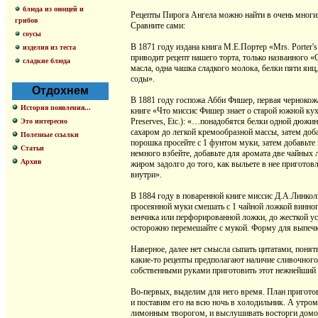
блюда из овощей и
Рецепты Пирога Ангела можно найти в очень многих
грибов
Сравните сами:
соусы
В 1871 году издана книга М.Е.Портер «Mrs. Porter's
изделия из теста
приводит рецепт нашего торта, только названного 
сладкие блюда
масла, одна чашка сладкого молока, белки пяти яиц
соды».
Отдохнем
В 1881 году госпожа Абби Фишер, первая чернокож
История появления...
книге «Что миссис Фишер знает о старой южной кухне
Preserves, Etc.): «…понадобятся белки одной дюжины
Это интересно
сахаром до легкой кремообразной массы, затем доб
Полезные ссылки
порошка просейте с 1 фунтом муки, затем добавьте 
Статьи
немного взбейте, добавьте для аромата две чайных 
Архив
жиром задолго до того, как выльете в нее приготов
внутри».
В 1884 году в поваренной книге миссис Д.А.Линкол
просеянной муки смешать с 1 чайной ложкой винног
венчика или перфорированной ложки, до жесткой ус
осторожно перемешайте с мукой. Форму для выпечки
Наверное, далее нет смысла сыпать цитатами, понят
какие-то рецепты предполагают наличие сливочного м
собственными руками приготовить этот нежнейший 
Во-первых, выделим для него время. План пригото
и поставим его на всю ночь в холодильник. А утро
лимонным творогом, и выслушивать восторги домоч