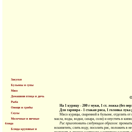
Закуски
Бульоны и супы
Мясо
Домашняя птица и дичь
О
Рыба
На 1 курицу - 200 г муки, 1 ст. ложка (без ве
Овощи и грибы
Для гарнира - 1 стакан риса, 1 головка лука 
Соусы
Мясо курицы, сваренной в бульоне, отделить от ко
масла, воды, водки, сахара, соли) и опустить в кип
Молочные и яичные
Рис приготовить следующим образом
: промыть
блюда
вскипятить; слить воду, посолить рис, положить в н
Блюда крупяные и