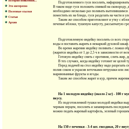
История появления...
Подготовленного гуся посолить, нафаршировать я
Это интересно
В таком виде гуся положить спинкой на сковороду, 
необходимо несколько раз поливать вытопившимся ж
Полезные ссылки
поместить их на блюдо, гуся разделать на части и у
Статьи
Таким же способом приготовляют и утку с яблокам
Архив
печеные яблоки, тушеную капусту, рассыпчатую гр
Подготовленную индейку посолить со всех сторон,
воды и поставить жарить в нежаркий духовой шкаф.
Во время жарения индейку поливать с ложки образ
(жарится индейка от 1 до 2,5 ч в зависимости от ве
Готовую индейку снять с противня, слить жир, доб
В тех случаях, когда индейку готовят не целой ту
Перед подачей на стол индейку надо разрезать сна
полив соком и украсив веточками петрушки или лис
маринованные фрукты и ягоды.
Таким же способом жарят и кур, причем жарение 
На 1 молодую индейку (около 2 кг) - 100 г м
вкусу.
Из подготовленной тушки молодой индейки вырезат
черным перцем, посолить и запанировать последов
можно подать жареный картофель, зеленый горошек 
На 150 г печенки - 3-4 шт. гвоздики, 20 г вн