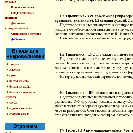
поставить в другую кастрюлю с кипятком и варить н
мучные
Изделия из теста
Сладкие блюда и
На 1 цыпленка - 5 ст. ложек жира (жира бер
напитки
превышает указанного), 1/2 стакана сухарей, 2 с
Домашнее
Подготовленных цыплят опустить в кипящую подсоле
консервирование
посолить мелкой солью, обвалять сначала в муке, а
корочки, погружая в разогретый жир на 8-10 мин. 
Специальное питание
Отдельно можно подать зеленый салат, огурцы, к
Добавить
Блюда для
На 1 цыпленка - 1,5-2 ст. ложки топленого ма
микроволновки
Подготовленную, выпотрошенную тушку цыпленка н
форму. Заправить ножки тушки в кармашек, а крылы
теория
маслом, положить на нее подготовленную тушку, зак
закуски
перевернуть и продолжать жарить до готовности (пр
супы
На гарнир подать жареный картофель или помидоры
блюда из мяса
блюда из рыбы
блюда из овощей и
На 1 цыпленка - 100 г оливкового или растоп
Подготовленного цыпленка промыть в холодной вод
грибов
распластать. Отбитую тушку посолить по вкусу, с
соусы
масла и поставить в горячий духовой шкаф на 10-15 
изделия из теста
мясо не разорвалось. Снова посолить, посыпать че
сладкие блюда
стол с горячим или холодным гарниром, с соусом п
Отдохнем
На 1 гуся - 1-1,5 кг антоновских яблок, 2 ст. 