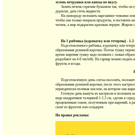
зелень петрушки или кинзы по вкусу.
Залить печень горячим бульоном так, чтобы он ед
дуршлаг, дать стечь жидкости.
На сковороду положить нарезанное тонкими ломтик
чтобы она только покрыла продукты, и поставить на 
чеснок, а жир подкрасить красным перцем. Жиром с
На 1 рябчика (куропатку или тетерева) - 1-2 
Подготовленного рябчика, куропатку или тетерева
образования румяной корочки. Потом тушку перевер
время жарения тушку надо поливать с ложки образо
разрубают на 4-6 частей). На гарнир можно подать
фрукты и ягоды.
Подготовленную дичь слегка посолить, положить в
образования румяной корочки; после этого кастрюл
периодически поливая маслом, на котором она жарит
Готовую дичь вынуть из кастрюли и положить на р
виде квадратиков толщиной 1-1,5 см, сделав в сер
процеженным соком, полученным при жарений, и ра
салат из фруктов или сельдерея.
На правах рекламы: