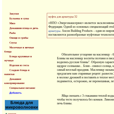
Закуски
муфта для арматуры 32
Бульоны и супы
«НПО «Энергомашсервис» является эксклюзивным 
Мясо
Федерации. Одной из основных специализаций это
Домашняя птица и дичь
. Ancon Building Products – один из мир
арматуры
Рыба
поставляются разнообразные муфтовые технологии
Овощи и грибы
Соусы
Молочные и яичные
блюда
Обязательное угощение на масленицу - бли
Блюда крупяные и
Блины на масленицу воспеты поэтами и писат
мучные
водились русские блины". Образную характе
Изделия из теста
щедрое солнышко... Блин - символ солнца, 
самый веселый праздник. Масленицу называ
Сладкие блюда и
предлагаем вам старинные рецепт: развести 
напитки
в молоке дрожжей и поставить в теплое место
Домашнее
поднимется, осторожно, не перемешивая, пе
консервирование
Специальное питание
Добавить
Яйца смешать с 3 стаканами теплой воды, 
чтобы тесто получилось без комков. Лимонн
Блюда для
печь блины.
микроволновки
теория