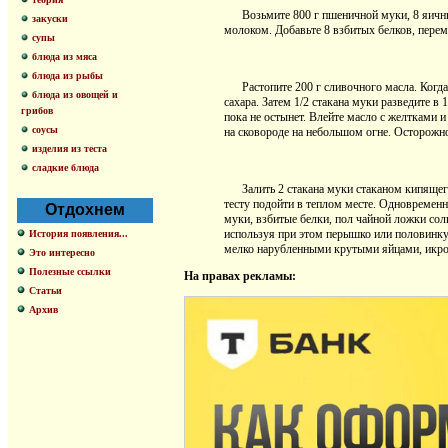
Возьмите 800 г пшеничной муки, 8 яичных
закуски
молоком. Добавьте 8 взбитых белков, перем
супы
блюда из мяса
блюда из рыбы
Растопите 200 г сливочного масла. Когда 
блюда из овощей и
сахара. Затем 1/2 стакана муки разведите в
грибов
пока не остынет. Влейте масло с желтками и
соусы
на сковороде на небольшом огне. Осторожн
изделия из теста
сладкие блюда
Залить 2 стакана муки стаканом кипящего 
тесту подойти в теплом месте. Одновременн
Отдохнем
муки, взбитые белки, пол чайной ложки сол
используя при этом перышко или половинку
История появления...
мелко нарубленными крутыми яйцами, икрой
Это интересно
Полезные ссылки
На правах рекламы:
Статьи
Архив