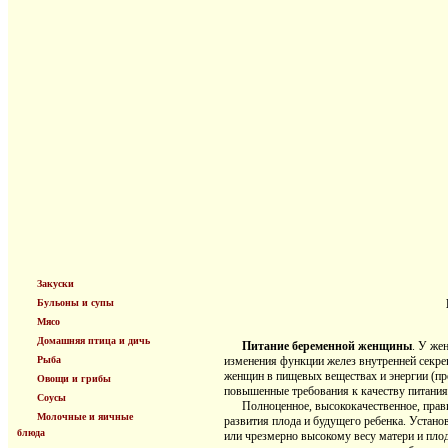
Закуски
Бульоны и супы
Мясо
Домашняя птица и дичь
Питание беременной женщины
. У же
Рыба
изменения функции желез внутренней секреци
женщин в пищевых веществах и энергии (пр
Овощи и грибы
повышенные требования к качеству питания
Соусы
Полноценное, высококачественное, правиль
Молочные и яичные
развития плода и будущего ребенка. Устано
блюда
или чрезмерно высокому весу матери и пло