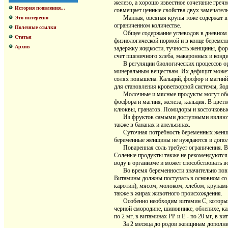
железо, а хорошо известное сочетание гре
История появления...
совмещает ценные свойства двух замечател
Манная, овсяная крупы тоже содержат выс
Это интересно
ограниченном количестве.
Полезные ссылки
Общее содержание углеводов в дневном ра
Статьи
физиологической нормой и в конце беременн
Архив
задержку жидкости, тучность женщины, фор
счет пшеничного хлеба, макаронных и конди
В регуляции биологических процессов орг
минеральным веществам. Их дефицит может
солях повышена. Кальций, фосфор и магний 
для становления кроветворной системы, йод
Молочные и мясные продукты могут обесп
фосфора и магния, железа, кальция. В цветн
клюквы, гранатов. Помидоры и косточковые 
Из фруктов самыми доступными являются я
также в бананах и апельсинах.
Суточная потребность беременных женщин в
беременные женщины не нуждаются в дополн
Поваренная соль требует ограничения. В п
Соленые продукты также не рекомендуются,
воду в организме и может способствовать в
Во время беременности значительно повыш
Витамины должны поступать в основном со 
каротин), мясом, молоком, хлебом, крупам
также в жирах животного происхождения.
Особенно необходим витамин С, который у
черной смородине, шиповнике, облепихе, кап
по 2 мг, в витаминах РР и Е - по 20 мг, в в
За 2 месяца до родов женщинам дополните