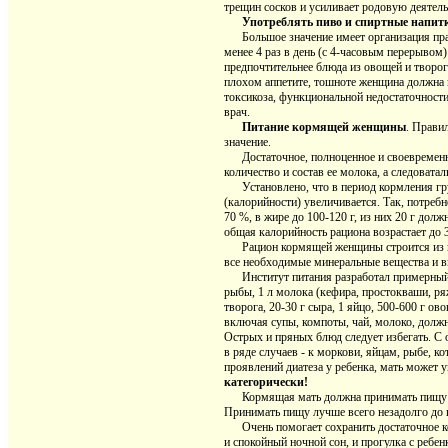
трещин сосков и усиливает родовую деятель
Употреблять пиво и спиртные напитк
Большое значение имеет организация прав
менее 4 раз в день (с 4-часовым перерывом
предпочтительнее блюда из овощей и творог
плохом аппетите, тошноте женщина должна 
токсикоза, функциональной недостаточност
врач.
Питание кормящей женщины
. Прави
значение.
Достаточное, полноценное и своевременное 
количество и состав ее молока, а следоватал
Установлено, что в период кормления гру
(калорийности) увеличивается. Так, потребн
70 %, в жире до 100-120 г, из них 20 г долж
общая калорийность рациона возрастает до 
Рацион кормящей женщины строится из про
все необходимые минеральные вещества и 
Институт питания разработал примерный с
рыбы, 1 л молока (кефира, простокваши, ряж
творога, 20-30 г сыра, 1 яйцо, 500-600 г ов
включая супы, компоты, чай, молоко, должн
Острых и пряных блюд следует избегать. С 
в ряде случаев - к моркови, яйцам, рыбе, к
проявлений диатеза у ребенка, мать может 
категорически!
Кормящая мать должна принимать пищу по в
Принимать пищу лучше всего незадолго до 
Очень помогает сохранить достаточное ко
и спокойный ночной сон, и прогулка с ребен