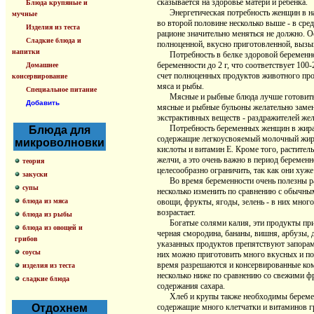
сказывается на здоровье матери и ребенка.
Блюда крупяные и
Энергетическая потребность женщин в нача
мучные
во второй половине несколько выше - в сре
Изделия из теста
рационе значительно меняться не должно. 
Сладкие блюда и
полноценной, вкусно приготовленной, вызы
напитки
Потребность в белке здоровой беременной 
беременности до 2 г, что соответствует 100
Домашнее
счет полноценных продуктов животного прои
консервирование
мяса и рыбы.
Специальное питание
Мясные и рыбные блюда лучше готовить в 
Добавить
мясные и рыбные бульоны желательно замен
экстрактивных веществ - раздражителей же
Потребность беременных женщин в жирах с
Блюда для
содержащие легкоусвояемый молочный жир 
микроволновки
кислоты и витамин Е. Кроме того, растите
желчи, а это очень важно в период беременн
теория
целесообразно ограничить, так как они ху
закуски
Во время беременности очень полезны раз
супы
несколько изменить по сравнению с обычны
блюда из мяса
овощи, фрукты, ягоды, зелень - в них много
возрастает.
блюда из рыбы
Богатые солями калия, эти продукты при 
блюда из овощей и
черная смородина, бананы, вишня, арбузы, 
грибов
указанных продуктов препятствуют запорам.
соусы
них можно приготовить много вкусных и поле
время разрешаются и консервированные ком
изделия из теста
несколько ниже по сравнению со свежими фр
сладкие блюда
содержания сахара.
Хлеб и крупы также необходимы беременн
Отдохнем
содержащие много клетчатки и витаминов гр