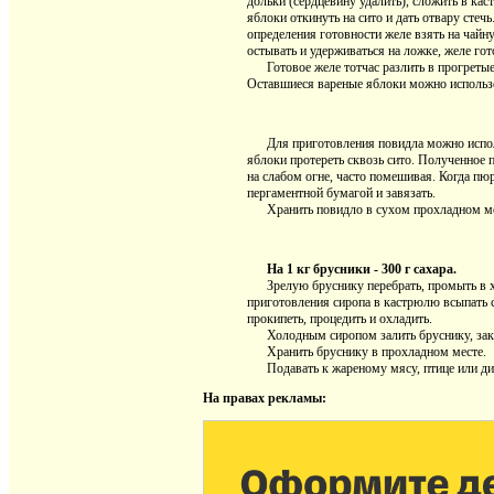
дольки (сердцевину удалить), сложить в кас
яблоки откинуть на сито и дать отвару стеч
определения готовности желе взять на чайн
остывать и удерживаться на ложке, желе гот
Готовое желе тотчас разлить в прогретые 
Оставшиеся вареные яблоки можно использо
Для приготовления повидла можно использ
яблоки протереть сквозь сито. Полученное 
на слабом огне, часто помешивая. Когда пюр
пергаментной бумагой и завязать.
Хранить повидло в сухом прохладном ме
На 1 кг брусники - 300 г сахара.
Зрелую бруснику перебрать, промыть в хо
приготовления сиропа в кастрюлю всыпать са
прокипеть, процедить и охладить.
Холодным сиропом залить бруснику, закры
Хранить бруснику в прохладном месте.
Подавать к жареному мясу, птице или ди
На правах рекламы: