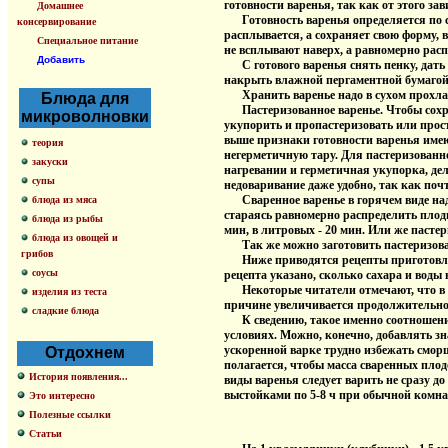
готовности варенья, так как от этого за
Домашнее
Готовность варенья определяется по с
консервирование
расплывается, а сохраняет свою форму, 
Специальное питание
не всплывают наверх, а равномерно рас
Добавить
С готового варенья снять пенку, дать 
накрыть влажной пергаментной бумагой
Хранить варенье надо в сухом прохлад
Блюда для
Пастеризованное варенье. Чтобы сохран
микроволновки
укупорить и пропастеризовать или прост
выше признаки готовности варенья имею
теория
негерметичную тару. Для пастеризованн
закуски
нагревании и герметичная укупорка, д
супы
недоваривание даже удобно, так как поч
Сваренное варенье в горячем виде надо
блюда из мяса
стараясь равномерно распределить плод
блюда из рыбы
мин, в литровых - 20 мин. Или же пастер
блюда из овощей и
Так же можно заготовить пастеризова
грибов
Ниже приводятся рецепты приготовлени
соусы
рецепта указано, сколько сахара и воды 
Некоторые читатели отмечают, что в к
изделия из теста
причине увеличивается продолжительно
сладкие блюда
К сведению, такое именно соотношение 
условиях. Можно, конечно, добавлять зн
ускоренной варке трудно избежать сморщ
Отдохнем
полагается, чтобы масса сваренных плод
История появления...
виды варенья следует варить не сразу д
выстойками по 5-8 ч при обычной комна
Это интересно
Полезные ссылки
Статьи