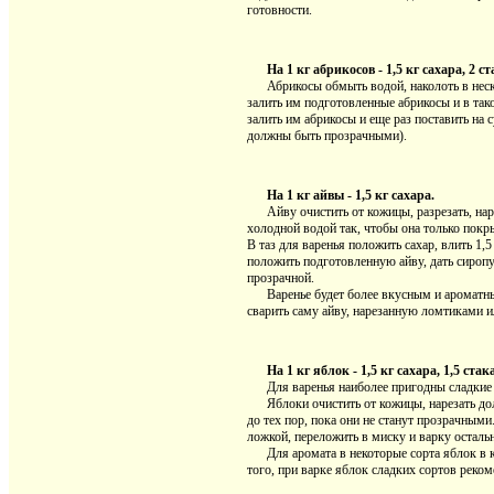
готовности.
На 1 кг абрикосов - 1,5 кг сахара, 2 с
Абрикосы обмыть водой, наколоть в неско
залить им подготовленные абрикосы и в тако
залить им абрикосы и еще раз поставить на 
должны быть прозрачными).
На 1 кг айвы - 1,5 кг сахара.
Айву очистить от кожицы, разрезать, наре
холодной водой так, чтобы она только покры
В таз для варенья положить сахар, влить 1,
положить подготовленную айву, дать сиропу 
прозрачной.
Варенье будет более вкусным и ароматным,
сварить саму айву, нарезанную ломтиками и
На 1 кг яблок - 1,5 кг сахара, 1,5 ста
Для варенья наиболее пригодны сладкие со
Яблоки очистить от кожицы, нарезать доль
до тех пор, пока они не станут прозрачными
ложкой, переложить в миску и варку осталь
Для аромата в некоторые сорта яблок в ко
того, при варке яблок сладких сортов реком