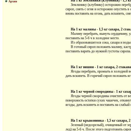
На 1 кг земляники (клубники) - 1,5 кг
Архив
Землянику (клубнику) осторожно перебрать
сироп, снять с огня и осторожно опустить в
вновь поставить на огонь, дать вскипеть, сн
На 1 кг малины - 1,5 кг сахара, 2 ста
Малину перебрать, вынуть сердцевину, уло
поставить на 5-6 ч в холодное место.
Из образовавшегося сока, сахара и воды с
В готовый сироп положить малину, кастрюл
поставить варить до нужной густоты сиропа.
На 1 кг вишни - 1 кг сахара, 2 стакан
Ягоды перебрать, промыть в холодной воде,
дать вскипеть. В горячий сироп положить яг
На 1 кг черной смородины - 1 кг сахар
Ягоды черной смородины очистить от веточ
поверхность остатки сухих чашечек, откинут
ягоды, дать вскипеть и поставить на слабый 
На 1 кг крыжовника - 1,5 кг сахара, 2
Зеленый (недозрелый), очищенный от зере
лед) на 5-6 ч. После этого подготовить сир