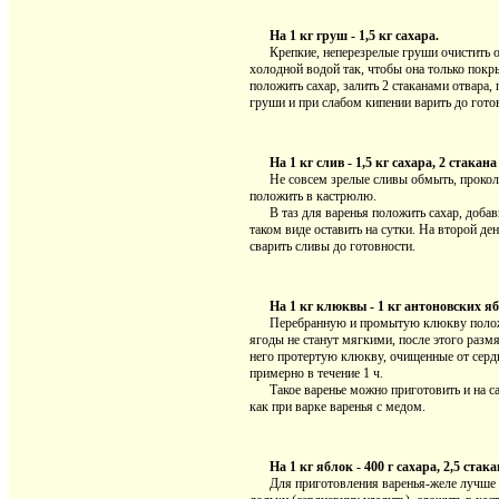
На 1 кг груш - 1,5 кг сахара.
Крепкие, неперезрелые груши очистить от 
холодной водой так, чтобы она только покры
положить сахар, залить 2 стаканами отвара,
груши и при слабом кипении варить до гото
На 1 кг слив - 1,5 кг сахара, 2 стакана
Не совсем зрелые сливы обмыть, проколот
положить в кастрюлю.
В таз для варенья положить сахар, добави
таком виде оставить на сутки. На второй де
сварить сливы до готовности.
На 1 кг клюквы - 1 кг антоновских яб
Перебранную и промытую клюкву положить 
ягоды не станут мягкими, после этого размя
него протертую клюкву, очищенные от серд
примерно в течение 1 ч.
Такое варенье можно приготовить и на сахар
как при варке варенья с медом.
На 1 кг яблок - 400 г сахара, 2,5 стак
Для приготовления варенья-желе лучше вс