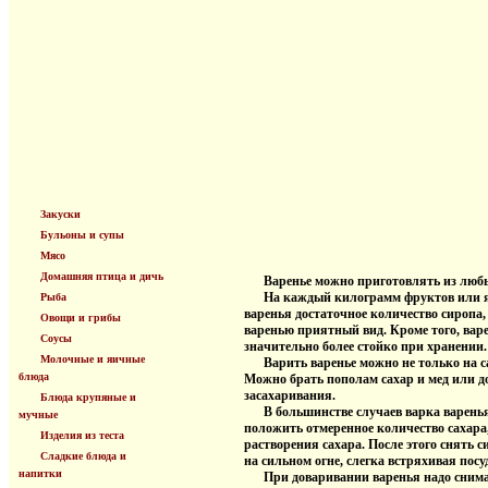
Закуски
Бульоны и супы
Мясо
Домашняя птица и дичь
Варенье можно приготовлять из любых
На каждый килограмм фруктов или ягод 
Рыба
варенья достаточное количество сиропа
Овощи и грибы
варенью приятный вид. Кроме того, варе
Соусы
значительно более стойко при хранении.
Молочные и яичные
Варить варенье можно не только на саха
блюда
Можно брать пополам сахар и мед или д
засахаривания.
Блюда крупяные и
В большинстве случаев варка варенья 
мучные
положить отмеренное количество сахара,
Изделия из теста
растворения сахара. После этого снять с
Сладкие блюда и
на сильном огне, слегка встряхивая пос
напитки
При доваривании варенья надо снимать