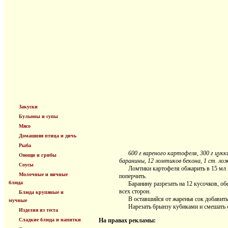
Закуски
Бульоны и супы
Мясо
Домашняя птица и дичь
Рыба
600 г вареного картофеля, 300 г цукк
Овощи и грибы
баранины, 12 ломтиков бекона, 1 ст. лож
Соусы
Ломтики картофеля обжарить в 15 мл мас
Молочные и яичные
поперчить.
блюда
Баранину разрезать на 12 кусочков, обер
всех сторон.
Блюда крупяные и
В оставшийся от жаренья сок добавить 1
мучные
Нарезать брынзу кубиками и смешать с м
Изделия из теста
Сладкие блюда и напитки
На правах рекламы: