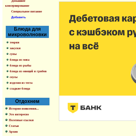
Домашнее
консервирование
Специальное питание
Добавить
Блюда для
микроволновки
теория
закуски
супы
блюда из мяса
блюда из рыбы
блюда из овощей и грибов
соусы
изделия из теста
сладкие блюда
Отдохнем
История появления...
Это интересно
Полезные ссылки
Статьи
Архив