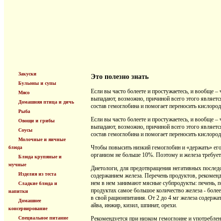
Закуски
Это полезно знать
Бульоны и супы
Если вы часто болеете и простужаетесь, и вообще – 
Мясо
выпадают, возможно, причиной всего этого являетс
Домашняя птица и дичь
состав гемоглобина и помогает переносить кислород
Рыба
Если вы часто болеете и простужаетесь, и вообще – 
Овощи и грибы
выпадают, возможно, причиной всего этого являетс
Соусы
состав гемоглобина и помогает переносить кислород
Молочные и яичные
Чтобы повысить низкий гемоглобин и «держать» его 
блюда
организм не больше 10%. Поэтому и железа требуетс
Блюда крупяные и
мучные
Диетологи, для предотвращения негативных послед
Изделия из теста
содержанием железа. Перечень продуктов, рекоменд
нем в нем занимают мясные субпродукты: печень, по
Сладкие блюда и
продуктах самое большое количество железа - боле
напитки
в свой рационпитания. От 2 до 4 мг железа содержат
Домашнее
айва, инжир, кизил, шпинат, орехи.
консервирование
Специальное питание
Рекомендуется при низком гемоглоине и употреблени