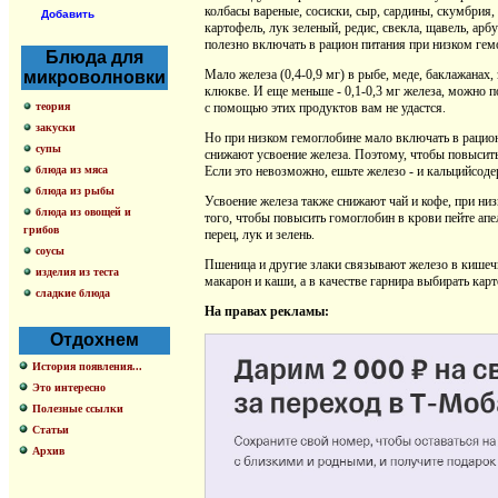
колбасы вареные, сосиски, сыр, сардины, скумбрия, 
Добавить
картофель, лук зеленый, редис, свекла, щавель, арб
полезно включать в рацион питания при низком гем
Блюда для
Мало железа (0,4-0,9 мг) в рыбе, меде, баклажанах,
микроволновки
клюкве. И еще меньше - 0,1-0,3 мг железа, можно п
теория
с помощью этих продуктов вам не удастся.
закуски
Но при низком гемоглобине мало включать в рацион
супы
снижают усвоение железа. Поэтому, чтобы повысить
блюда из мяса
Если это невозможно, ешьте железо - и кальцийсод
блюда из рыбы
Усвоение железа также снижают чай и кофе, при низ
блюда из овощей и
того, чтобы повысить гомоглобин в крови пейте ап
грибов
перец, лук и зелень.
соусы
Пшеница и другие злаки связывают железо в кишечни
изделия из теста
макарон и каши, а в качестве гарнира выбирать кар
сладкие блюда
На правах рекламы:
Отдохнем
История появления...
Это интересно
Полезные ссылки
Статьи
Архив