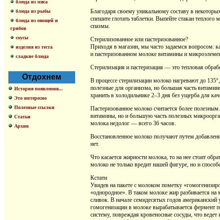
блюда из мяса
Благодаря своему уникальному составу в некоторых 
блюда из рыбы
спешите глотать таблетки. Выпейте стакан теплого
блюда из овощей и
спазмы.
грибов
соусы
Стерилизованное или пастеризованное?
Приходя в магазин, мы часто задаемся вопросом: к
изделия из теста
и пастеризованном молоке витамины и микроэлеме
сладкие блюда
Стерилизация и пастеризация — это тепловая обрабо
Отдохнем
В процессе стерилизации молоко нагревают до 135°,
полезные для организма, но большая часть витамино
История появления...
хранить в холодильнике 2–3 дня без ущерба для кач
Это интересно
Полезные ссылки
Пастеризованное молоко считается более полезным.
витамины, но и большую часть полезных микроорган
Статьи
молока недолог — всего 36 часов.
Архив
Восстановленное молоко получают путем добавлени
нет.
Что касается жирности молока, то на нее стоит об
молоко не только вредит нашей фигуре, но и спосо
Кстати
Увидев на пакете с молоком пометку «гомогенизиров
«однородное». В таком молоке жир разбивается на м
сливок. В начале семидесятых годов американский 
гомогенизации в молоке вырабатывается фермент п
систему, повреждая кровеносные сосуды, что ведет 