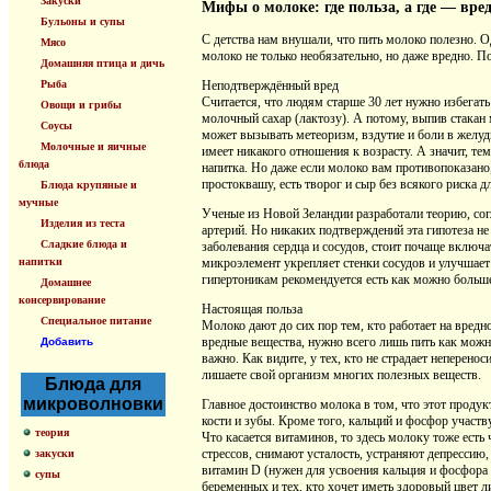
Закуски
Мифы о молоке: где польза, а где — вре
Бульоны и супы
С детства нам внушали, что пить молоко полезно. О
Мясо
молоко не только необязательно, но даже вредно. По
Домашняя птица и дичь
Рыба
Неподтверждённый вред
Считается, что людям старше 30 лет нужно избегат
Овощи и грибы
молочный сахар (лактозу). А потому, выпив стакан
Соусы
может вызывать метеоризм, вздутие и боли в желуд
Молочные и яичные
имеет никакого отношения к возрасту. А значит, тем
блюда
напитка. Но даже если молоко вам противопоказано
простоквашу, есть творог и сыр без всякого риска д
Блюда крупяные и
мучные
Ученые из Новой Зеландии разработали теорию, согл
Изделия из теста
артерий. Но никаких подтверждений эта гипотеза н
Сладкие блюда и
заболевания сердца и сосудов, стоит почаще включа
напитки
микроэлемент укрепляет стенки сосудов и улучшает 
гипертоникам рекомендуется есть как можно больш
Домашнее
консервирование
Настоящая польза
Специальное питание
Молоко дают до сих пор тем, кто работает на вредн
вредные вещества, нужно всего лишь пить как можн
Добавить
важно. Как видите, у тех, кто не страдает неперено
лишаете свой организм многих полезных веществ.
Блюда для
микроволновки
Главное достоинство молока в том, что этот проду
кости и зубы. Кроме того, кальций и фосфор участ
теория
Что касается витаминов, то здесь молоку тоже ест
стрессов, снимают усталость, устраняют депрессию
закуски
витамин D (нужен для усвоения кальция и фосфора
супы
беременных и тех, кто хочет иметь здоровый цвет 