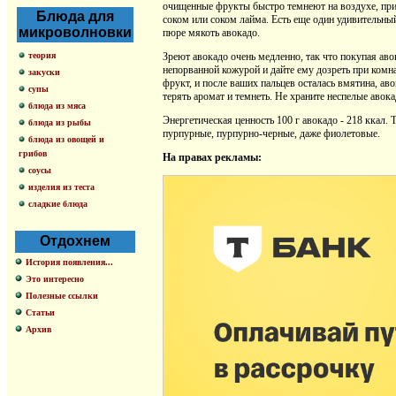
очищенные фрукты быстро темнеют на воздухе, пр
Блюда для
соком или соком лайма. Есть еще один удивительный
микроволновки
пюре мякоть авокадо.
теория
Зреют авокадо очень медленно, так что покупая аво
непорванной кожурой и дайте ему дозреть при комн
закуски
фрукт, и после ваших пальцев осталась вмятина, ав
супы
терять аромат и темнеть. Не храните неспелые авока
блюда из мяса
Энеpгетическая ценность 100 г авокадо - 218 ккал.
блюда из рыбы
пуpпуpные, пуpпуpно-чеpные, даже фиолетовые.
блюда из овощей и
грибов
На правах рекламы:
соусы
изделия из теста
сладкие блюда
Отдохнем
История появления...
Это интересно
Полезные ссылки
Статьи
Архив