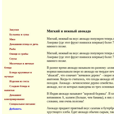
Закуски
Мягкий и нежный авокадо
Бульоны и супы
Мягкий, нежный на вкус авокадо популярен теперь 
Мясо
Америке (где этот фрукт появился впервые) более 7
Домашняя птица и дичь
намного позже.
Рыба
Мягкий, нежный на вкус авокадо популярен теперь 
Овощи и грибы
Америке (где этот фрукт появился впервые) более 7
Соусы
намного позже.
Молочные и яичные
В разное время авокадо называли по-разному: аллиг
блюда
моряки намазывали пюре из авокадо на твердое пече
Блюда крупяные и
"ahuacatl", что означает "яичковое дерево" - скоре
мучные
анатомии. Когда-то считалось, что плоды авокадо 
Изделия из теста
походов. Авокадо - вечнозеленое дерево семейства 
Сладкие блюда и
авокадо, все из которых выведены из трех основных
напитки
В Индии авокадо называют "коровой бедняка". В пл
Домашнее
витамином А, калием (больше, чем бананы), в них 
консервирование
словами, они очень полезны!
Специальное питание
Авокадо придают приятный вкус салатам и бутербро
Добавить
хрустящего хлеба. Едят авокадо обычно сырым, так 