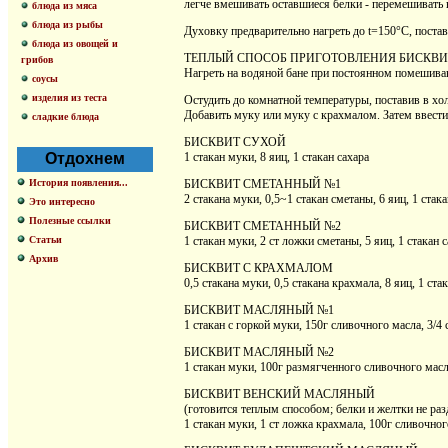
легче вмешивать оставшиеся белки - перемешивать
блюда из мяса
блюда из рыбы
Духовку предварительно нагреть до t=150°C, поста
блюда из овощей и
ТЕПЛЫЙ СПОСОБ ПРИГОТОВЛЕНИЯ БИСКВИТА Желтки
грибов
Нагреть на водяной бане при постоянном помешиван
соусы
изделия из теста
Остудить до комнатной температуры, поставив в хол
Добавить муку или муку с крахмалом. Затем ввести 
сладкие блюда
БИСКВИТ СУХОЙ
Отдохнем
1 стакан муки, 8 яиц, 1 стакан сахара
История появления...
БИСКВИТ СМЕТАННЫЙ №1
2 стакана муки, 0,5~1 стакан сметаны, 6 яиц, 1 стака
Это интересно
Полезные ссылки
БИСКВИТ СМЕТАННЫЙ №2
Статьи
1 стакан муки, 2 ст ложки сметаны, 5 яиц, 1 стакан 
Архив
БИСКВИТ С КРАХМАЛОМ
0,5 стакана муки, 0,5 стакана крахмала, 8 яиц, 1 ста
БИСКВИТ МАСЛЯНЫЙ №1
1 стакан с горкой муки, 150г сливочного масла, 3/4 
БИСКВИТ МАСЛЯНЫЙ №2
1 стакан муки, 100г размягченного сливочного масла
БИСКВИТ ВЕНСКИЙ МАСЛЯНЫЙ
(готовится теплым способом; белки и желтки не раз
1 стакан муки, 1 ст ложка крахмала, 100г сливочного