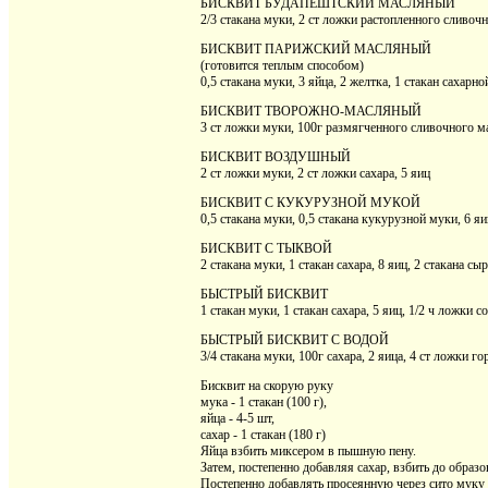
БИСКВИТ БУДАПЕШТСКИЙ МАСЛЯНЫЙ
2/3 стакана муки, 2 ст ложки растопленного сливоч
БИСКВИТ ПАРИЖСКИЙ МАСЛЯНЫЙ
(готовится теплым способом)
0,5 стакана муки, 3 яйца, 2 желтка, 1 стакан сахар
БИСКВИТ ТВОРОЖНО-МАСЛЯНЫЙ
3 ст ложки муки, 100г размягченного сливочного мас
БИСКВИТ ВОЗДУШНЫЙ
2 ст ложки муки, 2 ст ложки сахара, 5 яиц
БИСКВИТ С КУКУРУЗНОЙ МУКОЙ
0,5 стакана муки, 0,5 стакана кукурузной муки, 6 яи
БИСКВИТ С ТЫКВОЙ
2 стакана муки, 1 стакан сахара, 8 яиц, 2 стакана 
БЫСТРЫЙ БИСКВИТ
1 стакан муки, 1 стакан сахара, 5 яиц, 1/2 ч ложки
БЫСТРЫЙ БИСКВИТ С ВОДОЙ
3/4 стакана муки, 100г сахара, 2 яица, 4 ст ложки г
Бисквит на скорую руку
мука - 1 стакан (100 г),
яйца - 4-5 шт,
сахар - 1 стакан (180 г)
Яйца взбить миксером в пышную пену.
Затем, постепенно добавляя сахар, взбить до образо
Постепенно добавлять просеянную через сито муку и