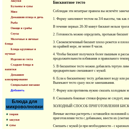
Закуски
Бисквитное тесто
Бульоны и супы
Соблюдая эти нехитрые правила вы испечёте замеч
Мясо
Домашняя птица и дичь
1. Форму заполняют тестом на 3/4 высоты, так как 
Рыба
В течение первых 20-30 минут бисквит нельзя трогат
Овощи и грибы
Соусы
2. Готовность можно определить, протыкая бисквит 
Молочные и яичные
3. Свежеиспеченный бисквит плохо режется и плохо
блюда
по крайней мере, не менее 8 часов.
Блюда крупяные и
мучные
4. Чтобы бисквит получился более пышным и рассып
продолжительности взбивания и правильного темпе
Изделия из теста
Сладкие блюда и
5. В бисквитное тесто можно добавлять тертую лим
напитки
предварительно смешивают с мукой.
Домашнее
6. Если к бисквитному тесту добавляют воду или р
консервирование
Выпекают тесто сразу после замешивания.
Специальное питание
7. Форму или противень нужно смазать холодным м
Добавить
8. Смазывать боковые стенки формы не следует, ина
Блюда для
ХОЛОДНЫЙ СПОСОБ ПРИГОТОВЛЕНИЯ БИСКВИТА Бе
микроволновки
Яичные желтки растереть с оставшейся половиной с
теория
приготовлении теста с добавками, ввести их (сметан
закуски
супы
Смешать с мукой (и при необходимости - с крахмало