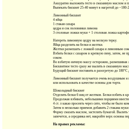
Аккуратно выложить тесто в смазанную маслом и 
Выпекать бисквит 25-40 минут в нагретой до ~180-
Лимонный бисквит
4 яйца
1 стакан сахара
цедра и сок половинки лимона
3 столовые ложки муки + 1 столовая ложка картофел
Натереть лимонную цедру на мелкую терку.
Яйца разделить на белки и желтки.
Желтки размешать с ложкой сахара и лимонным сок
Взбить белки с сахаром в крепкую пену, затем, не
соком.
Во взбитую яичную массу осторожно, размешивая л
Бисквитное тесто сразу же вылить в смазанную ма
Будущий бисквит поставить в разогретую до 180°C 
Лимонный бисквит получается очень воздушным и и
или использовать в качестве основы для торта.
Шоколадный бисквит
Отделить белки 6 яиц от желтков. Белки взбить в к
Продолжая взбивать, небольшими порциями ввести 2
4 ст. л какао просеять через сито, чтобы не было ко
Затем в несколько приемов добавить 2 стакана мук
Форму смазать маслом, застелить бумагой. Вылить т
запечется, а серединка нет, накройте верх основы п
На правах рекламы: