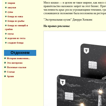
Мясо кошки — в целом не такое жирное, как мясо с
теория
правительство наложило запрет на этот бизнес. При
закуски
численность крыс росла угрожающими темпами, гры
супы
сложившееся положение была возложена на рестора
блюда из мяса
"Экстремальная кухня" Джерри Хопкинс
блюда из рыбы
блюда из овощей и
На правах рекламы:
грибов
соусы
изделия из теста
сладкие блюда
Отдохнем
История появления...
Это интересно
Полезные ссылки
Статьи
Архив