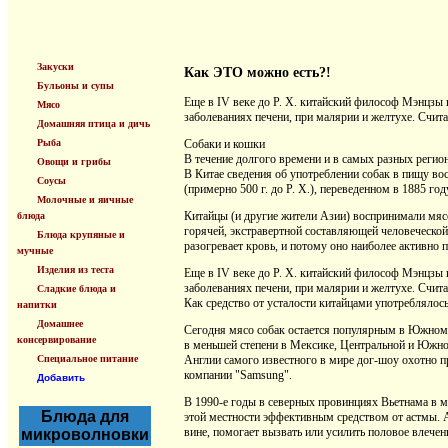
Закуски
Как ЭТО можно есть?!
Бульоны и супы
Еще в IV веке до Р. X. китайский философ Мэнцзы 
Мясо
заболеваниях печени, при малярии и желтухе. Счи
Домашняя птица и дичь
Рыба
Собаки и кошки
В течение долгого времени и в самых разных регио
Овощи и грибы
В Китае сведения об употреблении собак в пищу вос
Соусы
(примерно 500 г. до Р. X.), переведенном в 1885 
Молочные и яичные
Китайцы (и другие жители Азии) воспринимали мясо
блюда
горячей, экстравертной составляющей человеческой
Блюда крупяные и
разогревает кровь, и потому оно наиболее активно 
мучные
Изделия из теста
Еще в IV веке до Р. X. китайский философ Мэнцзы 
заболеваниях печени, при малярии и желтухе. Счи
Сладкие блюда и
Как средство от усталости китайцами употреблялось
напитки
Домашнее
Сегодня мясо собак остается популярным в Южном К
консервирование
в меньшей степени в Мексике, Центральной и Южной
Специальное питание
Англии самого известного в мире дог-шоу охотно 
компании "Samsung".
Добавить
В 1990-е годы в северных провинциях Вьетнама в м
Блюда для
этой местности эффективным средством от астмы. 
вине, помогает вызвать или усилить половое влечен
микроволновки