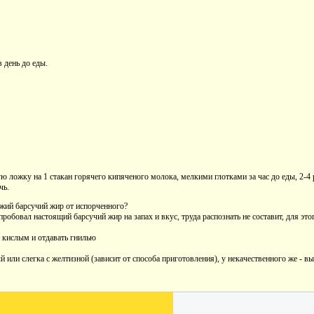
 день до еды.
ю ложку на 1 стакан горячего кипяченого молока, мелкими глотками за час до еды, 2-4 р
чь.
ежий барсучий жир от испорченного?
робовал настоящий барсучий жир на запах и вкус, труда распознать не составит, для это
т кислым и отдавать гнилью
й или слегка с желтизной (зависит от способа приготовления), у некачественного же - 