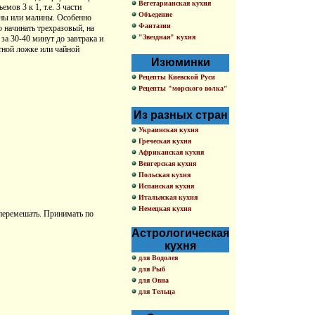
Вегетарианская кухня
ов 3 к 1, т.е. 3 части
Объедение
ины или малины. Особенно
Фантазии
 начинать трехразовый, на
"Звездная" кухня
за 30-40 минут до завтрака и
ртной ложке или чайной
Изюминки
Рецепты Киевской Руси
Рецепты "морского волка"
Из разных стран
Украинская кухня
Греческая кухня
Африканская кухня
Венгерская кухня
Польская кухня
Испанская кухня
Итальяская кухня
Немецкая кухня
 перемешать. Принимать по
Астрологическая
кухня
для Водолея
для Рыб
для Овна
для Тельца