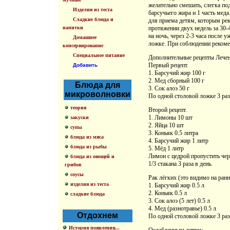
желательно смешать, слегка по
Изделия из теста
барсучьего жира и 1 часть ме
Сладкие блюда и
для приема детям, которым ре
напитки
протяжении двух недель за 30-
на ночь, через 2-3 часа после 
Домашнее
ложке. При соблюдении рекоме
консервирование
Специальное питание
Дополнительные рецепты Лечен
Первый рецепт.
Добавить
1. Барсучий жир 100 г
2. Мед сборный 100 г
Блюда для
3. Сок алоэ 50 г
микроволновки
По одной столовой ложке 3 раза
теория
Второй рецепт.
1. Лимоны 10 шт
закуски
2. Яйца 10 шт
супы
3. Коньяк 0.5 литра
блюда из мяса
4. Барсучий жир 1 литр
блюда из рыбы
5. Мёд 1 литр
Лимон с цедрой пропустить чер
блюда из овощей и
1/3 стакана 3 раза в день.
грибов
соусы
Рак лёгких (это видимо на ранн
изделия из теста
1. Барсучий жир 0.5 л
2. Коньяк 0.5 л
сладкие блюда
3. Сок алоэ (5 лет) 0.5 л
4. Мед (разнотравье) 0.5 л
Отдохнем
По одной столовой ложке 3 раза
История появления...