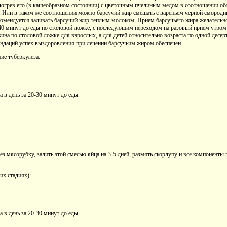
догрев его (в кашеобразном состоянии) с цветочным пчелиным медом в соотношении объем
да. Или в таком же соотношении можно барсучий жир смешать с вареньем черной смород
комендуется заливать барсучий жир теплым молоком. Прием барсучьего жира желательно
40 минут до еды по столовой ложке, с последующим переходом на разовый прием утром 
ужина по столовой ложке для взрослых, а для детей относительно возраста по одной десе
ндаций успех выздоровления при лечении барсучьим жиром обеспечен.
ие туберкулеза:
 в день за 20-30 минут до еды.
ез мясорубку, залить этой смесью яйца на 3-5 дней, размять скорлупу и все компоненты
их стадиях):
 в день за 20-30 минут до еды.