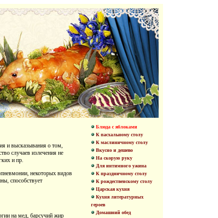
Блюда с яблоками
К пасхальному столу
К маслиничному столу
ия и высказывания о том,
Вкусно и дешево
ство случаев излечения не
На скорую руку
гких и пр.
Для интимного ужина
хопневмонии, некоторых видов
К праздничному столу
ины, способствует
К рождественскому столу
Царская кухня
Кухня литературных
героев
Домашний обед
ргии на мед, барсучий жир