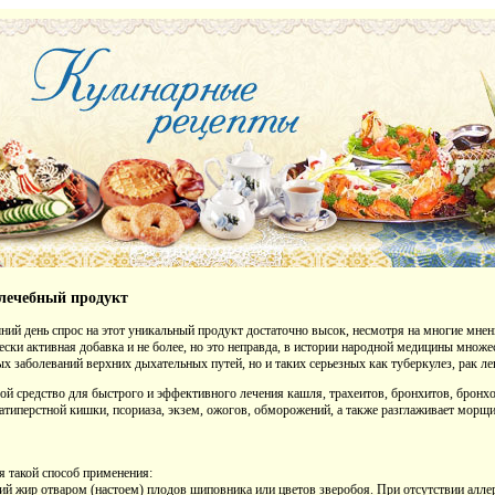
 лечебный продукт
ний день спрос на этот уникальный продукт достаточно высок, несмотря на многие мнен
ески активная добавка и не более, но это неправда, в истории народной медицины множе
х заболеваний верхних дыхательных путей, но и таких серьезных как туберкулез, рак ле
ой средство для быстрого и эффективного лечения кашля, трахеитов, бронхитов, брон
атиперстной кишки, псориаза, экзем, ожогов, обморожений, а также разглаживает морщ
я такой способ применения:
ий жир отваром (настоем) плодов шиповника или цветов зверобоя. При отсутствии алле