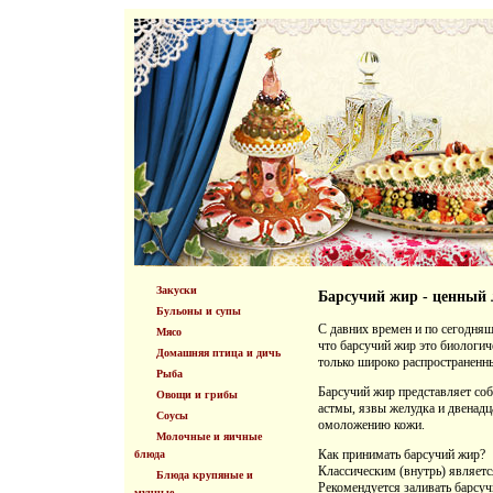
Закуски
Барсучий жир - ценный
Бульоны и супы
С давних времен и по сегодняш
Мясо
что барсучий жир это биологич
Домашняя птица и дичь
только широко распространенны
Рыба
Барсучий жир представляет соб
Овощи и грибы
астмы, язвы желудка и двенадц
Соусы
омоложению кожи.
Молочные и яичные
Как принимать барсучий жир?
блюда
Классическим (внутрь) являетс
Блюда крупяные и
Рекомендуется заливать барсуч
мучные