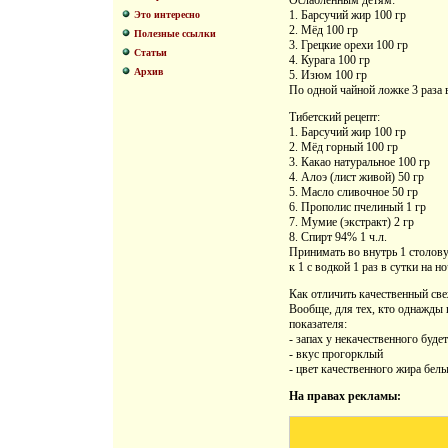
Ослабленным детям:
1. Барсучий жир 100 гр
Это интересно
2. Мёд 100 гр
Полезные ссылки
3. Грецкие орехи 100 гр
Статьи
4. Курага 100 гр
Архив
5. Изюм 100 гр
По одной чайной ложке 3 раза в
Тибетский рецепт:
1. Барсучий жир 100 гр
2. Мёд горный 100 гр
3. Какао натуральное 100 гр
4. Алоэ (лист живой) 50 гр
5. Масло сливочное 50 гр
6. Прополис пчелиный 1 гр
7. Мумие (экстракт) 2 гр
8. Спирт 94% 1 ч.л.
Принимать во внутрь 1 столову
к 1 с водкой 1 раз в сутки на но
Как отличить качественный св
Вообще, для тех, кто однажды п
показателя:
- запах у некачественного буде
- вкус прогорклый
- цвет качественного жира белы
На правах рекламы: