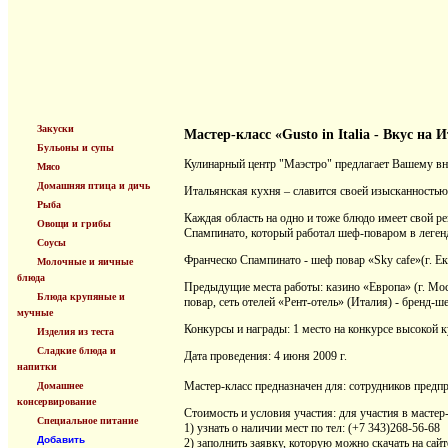
Закуски
Мастер-класс «Gusto in Italia - Вкус на
Бульоны и супы
Кулинарный центр "Маэстро" предлагает Вашему вни
Мясо
Домашняя птица и дичь
Итальянская кухня – славится своей изысканностью
Рыба
Каждая область на одно и тоже блюдо имеет свой р
Овощи и грибы
Спампинато, который работал шеф-поваром в леген
Соусы
Франческо Спампинато - шеф повар «Sky cafe»(г. Ек
Молочные и яичные
блюда
Предыдущие места работы: казино «Европа» (г. Мос
Блюда крупяные и
повар, сеть отелей «Рент-отель» (Италия) - бренд-ш
мучные
Конкурсы и награды: 1 место на конкурсе высокой 
Изделия из теста
Сладкие блюда и
Дата проведения: 4 июня 2009 г.
напитки
Мастер-класс предназначен для: сотрудников предпр
Домашнее
консервирование
Стоимость и условия участия: для участия в масте
Специальное питание
1) узнать о наличии мест по тел: (+7 343)268-56-68
Добавить
2) заполнить заявку, которую можно скачать на сайт