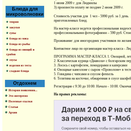
1 июня 2009 г. для Людмилы
3) произвести оплату не позднее 2 июня 2009 г.
Блюда для
микроволновки
Стоимость участия для 1 чел - 5990 руб. за 1 день
приготовленных блюд.
теория
закуски
На мастер-классе ведется профессиональная видеосъ
профессиональными фотографиями – 590 руб. Стоим
супы
блюда из мяса
Проживание: для иногородних участников по желан
блюда из рыбы
Контактное лицо по организации мастер-класса - Л
блюда из овощей и
грибов
ПРОГРАММА МАСТЕР-КЛАССА 1. Овощной, летний 
соусы
2. Классическая курица «Диавола» с болгарским пе
3. Лосось с картофелем, помидорами и каперсами
изделия из теста
4. Овощные канеллоне с сыром «Проволоне» в тест
сладкие блюда
5. Говядина с чипсами и соусом фенхель
6. Телятина на косточке, обжаренная в соусе шалфе
Отдохнем
Регистрация с 9:30 до 10:00. Начало - 10:00. Оконча
История появления...
На правах рекламы:
Это интересно
Полезные ссылки
Статьи
Архив