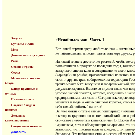
Закуски
«Нечайные» чаи. Часть 1
Бульоны и супы
Есть такой термин среди любителей чая – «нечайны
Мясо
не чайные листья, а листья, цветы или кору других р
Домашняя птица и дичь
Рыба
На нашей планете достаточно растений, чтобы не ог
появившихся в продаже за последние годы, только
Овощи и грибы
заваривали листья коки и совершенно не знали кла
Соусы
(каркаде) или ройбос, приготовленный из ветвей и 
Молочные и яичные
тысячи других трав, собираемых на территории Ро
блюда
травка может быть высушена и заварена как чай, э
радужные картины. Вместе со вкусом такие чаи нес
Блюда крупяные и
уголков нашей планеты, которые, соединяясь в на
мучные
традиционными напитками. Сегодня некоторые виды 
Изделия из теста
меняется и мода, а жизнь слишком коротка, чтобы 
Сладкие блюда и
себя самый любимый напиток!
напитки
Вы уже могли читать о самых популярных «нечайных
в которых традиционно не пили китайский или инди
Домашнее
свойствам знаменитый китайский чай. В Южной Амер
консервирование
наркотиком, хоть и обладают при заваривании тони
Специальное питание
зависимости от листьев коки не следует. Это пример
Добавить
Эквадора. Эта небольшая страна в северной части