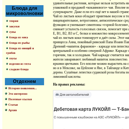
удивительные растения, которые нельзя встретить 
упаковкой и продажей «кокаинового» чая. Вполне во
Блюда для
супермаркете. Даже если его ещё нет в нашей стран
микроволновки
Чай из листьев коки обладает приятным вкусом и 
пищеварительное, ветрогонное, антисептическое ср
теория
функцию и уменьшает симптомы «горной болезни», 
закуски
снимает усталость голосовых связок, помогает при 
супы
Е, В1, В2, В3 и С, белки и множество микроэлемент
блюда из мяса
чай из листьев коки тонизирует и даёт силы. Этот 
принцесса Анна, покойный римский Папа Иоанн Паве
блюда из рыбы
Древний «напиток фараонов» - каркаде или пепестки 
блюда из овощей и
центральной и особенно северной Африке. Каркаде
грибов
горячим, так и холодным. Чай каркаде считается н
соусы
жители заваривают любимый напиток повсеместно. 
яркими цветками. Его вполне можно вырастить на со
изделия из теста
но и в Мексике, на Цейлоне и Яве, в Тайланде и Ки
сладкие блюда
дерева. Сушёные лепестки суданской розы богаты 
лимонной кислоты.
Отдохнем
На правах рекламы:
История появления...
Это интересно
Полезные ссылки
Статьи
Архив