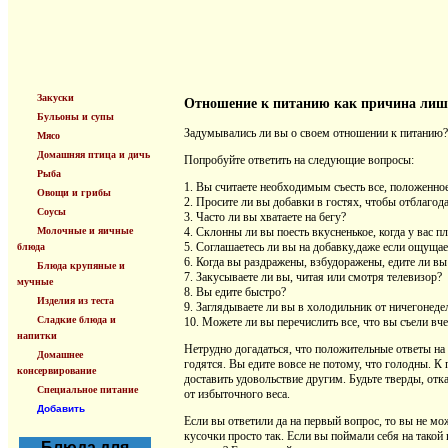
Закуски
Отношение к питанию как причина лишн
Бульоны и супы
Задумывались ли вы о своем отношении к питанию
Мясо
Домашняя птица и дичь
Попробуйте ответить на следующие вопросы:
Рыба
1. Вы считаете необходимым съесть все, положенное
Овощи и грибы
2. Просите ли вы добавки в гостях, чтобы отблагод
Соусы
3. Часто ли вы хватаете на бегу?
Молочные и яичные
4. Склонны ли вы поесть вкусненькое, когда у вас п
5. Соглашаетесь ли вы на добавку,даже если ощущае
блюда
6. Когда вы раздражены, взбудоражены, едите ли в
Блюда крупяные и
7. Закусываете ли вы, читая или смотря телевизор?
мучные
8. Вы едите быстро?
Изделия из теста
9. Заглядываете ли вы в холодильник от ничегонеде
Сладкие блюда и
10. Можете ли вы перечислить все, что вы съели вч
напитки
Нетрудно догадаться, что положительные ответы на 
Домашнее
годятся. Вы едите вовсе не потому, что голодны. К п
консервирование
доставить удовольствие другим. Будьте тверды, отк
Специальное питание
от избыточного веса.
Добавить
Если вы ответили да на первый вопрос, то вы не мож
кусочки просто так. Если вы поймали себя на такой
Блюда для