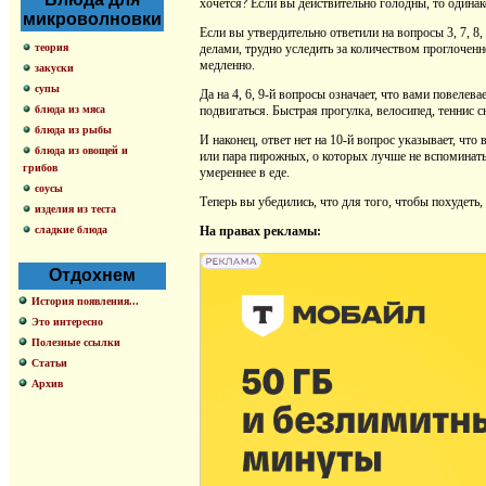
хочется? Если вы действительно голодны, то одинак
микроволновки
Если вы утвердительно ответили на вопросы 3, 7, 8,
теория
делами, трудно уследить за количеством проглоченной
медленно.
закуски
супы
Да на 4, 6, 9-й вопросы означает, что вами повелева
блюда из мяса
подвигаться. Быстрая прогулка, велосипед, теннис с
блюда из рыбы
И наконец, ответ нет на 10-й вопрос указывает, чт
блюда из овощей и
или пара пирожных, о которых лучше не вспоминать?
грибов
умереннее в еде.
соусы
Теперь вы убедились, что для того, чтобы похудеть
изделия из теста
сладкие блюда
На правах рекламы:
Отдохнем
История появления...
Это интересно
Полезные ссылки
Статьи
Архив