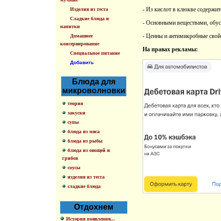
- Из кислот в клюкве содержит
Изделия из теста
Сладкие блюда и
- Основными веществами, обус
напитки
- Ценны и антимикробные свой
Домашнее
консервирование
На правах рекламы:
Специальное питание
Добавить
Блюда для
микроволновки
теория
закуски
супы
блюда из мяса
блюда из рыбы
блюда из овощей и
грибов
соусы
изделия из теста
сладкие блюда
Отдохнем
История появления...