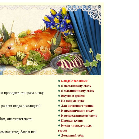
Блюда с яблоками
К пасхальному столу
К маслиничному столу
о проводить три раза в год:
Вкусно и дешево
На скорую руку
я ранняя ягода в холодной
Для интимного ужина
К праздничному столу
К рождественскому столу
ом, она теряет часть
Царская кухня
Кухня литературных
героев
аммах ягод. Зато в ней
Домашний обед