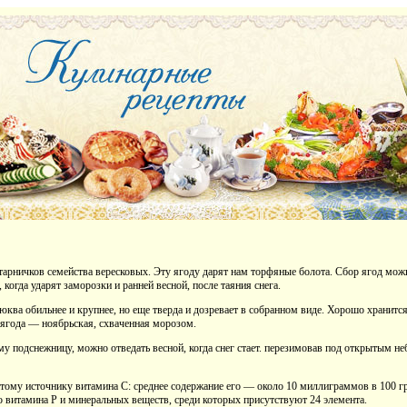
арничков семейства вересковых. Эту ягоду дарят нам торфяные болота. Сбор ягод можн
, когда ударят заморозки и ранней весной, после таяния снега.
клюква обильнее и крупнее, но еще тверда и дозревает в собранном виде. Хорошо хранитс
 ягода — ноябрьская, схваченная морозом.
у подснежницу, можно отведать весной, когда снег стает. перезимовав под открытым неб
атому источнику витамина С: среднее содержание его — около 10 миллиграммов в 100 гр
витамина Р и минеральных веществ, среди которых присутствуют 24 элемента.