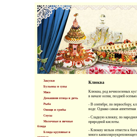
Закуски
Клюква
Бульоны и супы
Клюква, род вечнозеленых куст
Мясо
в начале осени, поздней осенью
Домашняя птица и дичь
Рыба
- В сентябре, по первосбору, 
воде. Однако самая аппетитная
Овощи и грибы
Соусы
- Сладкую клюкву, по народном
Молочные и яичные
природной кислоты.
блюда
- Клюкву нельзя отнести к бог
Блюда крупяные и
много капилляроукрепляющего 
мучные