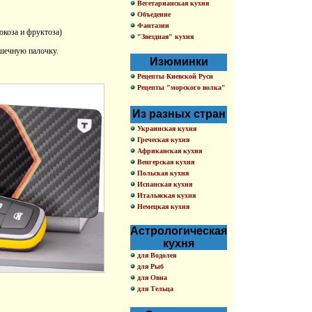
Вегетарианская кухня
Объедение
Фантазии
коза и фруктоза)
"Звездная" кухня
ишечную палочку.
Изюминки
Рецепты Киевской Руси
Рецепты "морского волка"
Из разных стран
Украинская кухня
Греческая кухня
Африканская кухня
Венгерская кухня
Польская кухня
Испанская кухня
Итальяская кухня
Немецкая кухня
Астрологическая
кухня
для Водолея
для Рыб
для Овна
для Тельца