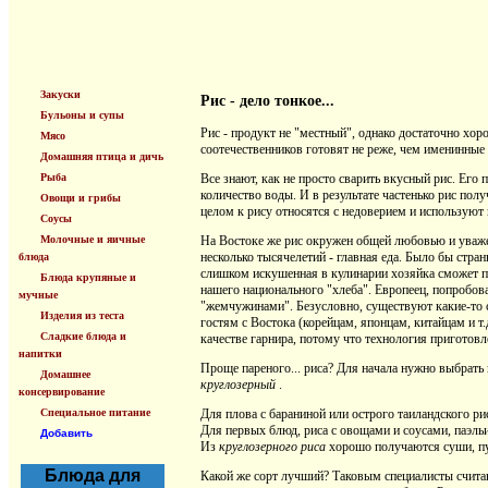
Закуски
Рис - дело тонкое...
Бульоны и супы
Рис - продукт не "местный", однако достаточно хор
Мясо
соотечественников готовят не реже, чем именинные
Домашняя птица и дичь
Рыба
Все знают, как не просто сварить вкусный рис. Его
количество воды. И в результате частенько рис пол
Овощи и грибы
целом к рису относятся с недоверием и используют
Соусы
Молочные и яичные
На Востоке же рис окружен общей любовью и уважени
несколько тысячелетий - главная еда. Было бы стран
блюда
слишком искушенная в кулинарии хозяйка сможет п
Блюда крупяные и
нашего национального "хлеба". Европеец, попробов
мучные
"жемчужинами". Безусловно, существуют какие-то с
Изделия из теста
гостям с Востока (корейцам, японцам, китайцам и т.
Сладкие блюда и
качестве гарнира, потому что технология приготов
напитки
Проще пареного... риса? Для начала нужно выбрать 
Домашнее
круглозерный
.
консервирование
Специальное питание
Для плова с бараниной или острого таиландского ри
Для первых блюд, риса с овощами и соусами, паэль
Добавить
Из
круглозерного риса
хорошо получаются суши, пу
Блюда для
Какой же сорт лучший? Таковым специалисты счита