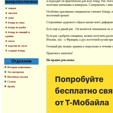
и подходит он практически для всех блюд. Рис этог
микроволновки
полезные витамины и минералы. Соперничать с ним м
теория
Особенно красивыми специалисты считают блюда, пр
закуски
молочный аромат.
супы
Сторонники здорового образа жизни поют дифирам
блюда из мяса
блюда из рыбы
Есть ещё и дикий рис . Он является чемпионом по 
блюда из овощей и
Если рис сдобрить специями, можно получить разли
грибов
Италии, лук - о Франции, а дух восточной кухни пр
соусы
изделия из теста
Готовый рис можно хранить в морозилке в течение п
сладкие блюда
Приятного аппетита!
На правах рекламы:
Отдохнем
История появления...
Это интересно
Полезные ссылки
Статьи
Архив