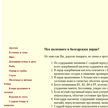
Закуски
Что полезного в болгарском перце?
Бульоны и супы
Не знаю как Вы, дорогие поварята, но лично я прост
Мясо
Домашняя птица и дичь
По содержанию витамина С сладкий перец 
Рыба
всего аскорбиновой кислоты содержится око
В перце аскорбиновая кислота сочетается с
Овощи и грибы
кровеносных сосудов и снижению проницаем
Соусы
В перце провитамина А больше,чем в морков
Молочные и яичные
состояние кожи и слизистых оболочек орган
блюда
Богат витаминами В1, В2, В6 и РР, поэтому
ухудшении памяти, бессоннице, упадке сил 
Блюда крупяные и
Если жгучий стручковый перец чили употре
мучные
атеросклероза, облегчит состояние при брон
Изделия из теста
Благодаря высокому содержанию минеральных
Сладкие блюда и
магний), перец незаменим при анемии, низк
напитки
Сладкий перец можно использовать в качеств