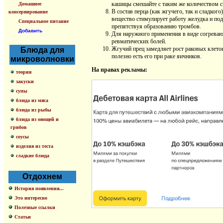
кашицы смешайте с таким же количеством см
Домашнее
В состав перца (как жгучего, так и сладког
консервирование
вещество стимулирует работу желудка и под
Специальное питание
препятствуя образованию тромбов.
Добавить
Для наружного применения в виде согревающ
ревматических болей.
Жгучий прец замедляет рост раковых клеток
Блюда для
полезно есть его при раке яичников.
микроволновки
На правах рекламы:
теория
закуски
супы
блюда из мяса
блюда из рыбы
блюда из овощей и
грибов
соусы
изделия из теста
сладкие блюда
Отдохнем
История появления...
Это интересно
Полезные ссылки
Статьи