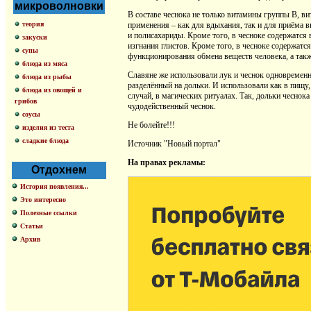
микроволновки
В составе чеснока не только витамины группы В, в
теория
применения – как для вдыхания, так и для приёма 
и полисахариды. Кроме того, в чесноке содержатс
закуски
изгнания глистов. Кроме того, в чесноке содержат
супы
функционирования обмена веществ человека, а так
блюда из мяса
Славяне же использовали лук и чеснок одновременно
блюда из рыбы
разделённый на дольки. И использовали как в пищу, 
блюда из овощей и
случай, в магических ритуалах. Так, дольки чеснока
грибов
чудодейственный чеснок.
соусы
Не болейте!!!
изделия из теста
сладкие блюда
Источник "Новый портал"
На правах рекламы:
Отдохнем
История появления...
Это интересно
Полезные ссылки
Статьи
Архив