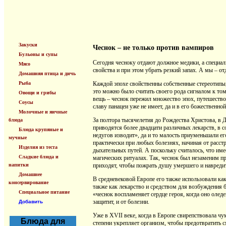
Закуски
Чеснок – не только против вампиров
Бульоны и супы
Сегодня чесноку отдают должное медики, а специа
Мясо
свойства и при этом убрать резкий запах. А мы – о
Домашняя птица и дичь
Рыба
Каждой эпохе свойственны собственные стереотипы,
это можно было считать своего рода сигналом к том
Овощи и грибы
вещь – чеснок пережил множество эпох, путешествов
Соусы
славу панацеи уже не имеет, да и в его божественно
Молочные и яичные
За полтора тысячелетия до Рождества Христова, в 
блюда
приводятся более двадцати различных лекарств, в с
Блюда крупяные и
недугов изводит», да и то малость приуменьшали ег
мучные
практически при любых болезнях, начиная от расст
Изделия из теста
дыхательных путей. А поскольку считалось, что име
Сладкие блюда и
магических ритуалах. Так, чеснок был незаменим пр
напитки
приходят, чтобы пожрать душу умершего и навреди
Домашнее
В средневековой Европе его также использовали как 
консервирование
также как лекарство и средством для возбуждения 
Специальное питание
«чеснок воспламеняет сердце героя, когда оно оледе
защитит, и от болезни.
Добавить
Уже в XVII веке, когда в Европе свирепствовала чу
Блюда для
степени укрепляет организм, чтобы предотвратить см