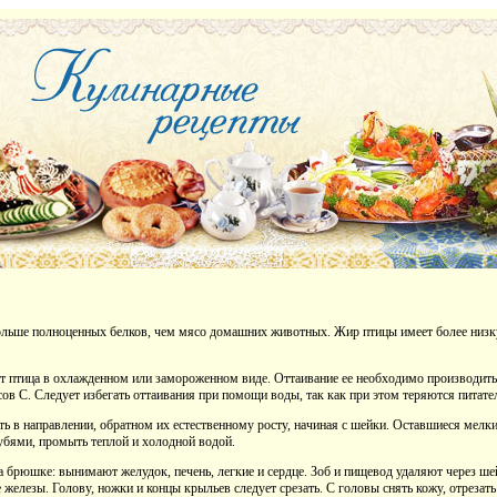
ольше полноценных белков, чем мясо домашних животных. Жир птицы имеет более низ
т птица в охлажденном или замороженном виде. Оттаивание ее необходимо производить
ов С. Следует избегать оттаивания при помощи воды, так как при этом теряются питате
 в направлении, обратном их естественному росту, начиная с шейки. Оставшиеся мелкие
убями, промыть теплой и холодной водой.
а брюшке: вынимают желудок, печень, легкие и сердце. Зоб и пищевод удаляют через шей
 железы. Голову, ножки и концы крыльев следует срезать. С головы снять кожу, отрезат