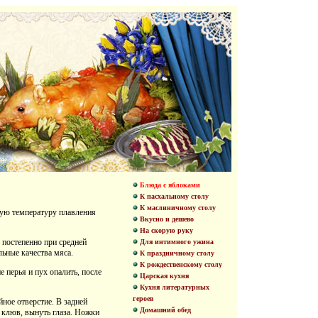
Блюда с яблоками
К пасхальному столу
К маслиничному столу
кую температуру плавления
Вкусно и дешево
На скорую руку
 постепенно при средней
Для интимного ужина
льные качества мяса.
К праздничному столу
К рождественскому столу
 перья и пух опалить, после
Царская кухня
Кухня литературных
героев
ное отверстие. В задней
Домашний обед
ь клюв, вынуть глаза. Ножки