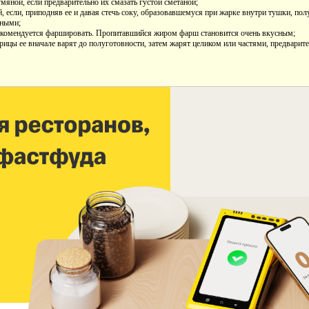
мяной, если предварительно их смазать густой сметаной;
й, если, приподняв ее и давая стечь соку, образовавшемуся при жарке внутри тушки, пол
тными;
екомендуется фаршировать. Пропитавшийся жиром фарш становится очень вкусным;
рицы ее вначале варят до полуготовности, затем жарят целиком или частями, предварит