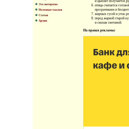
и цыплят получается ру
Это интересно
птица считается готово
прозрачными и бесцве
Полезные ссылки
жирных гусей и уток р
Статьи
перед жаркой старой ку
Архив
и смазав сметаной.
На правах рекламы: