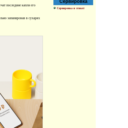
Сервировка
учат последние капли его
Сервировка и этикет
ельно запанировав в сухарях