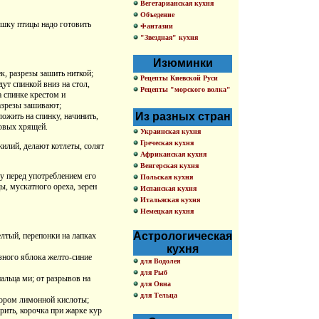
Вегетарианская кухня
Объедение
ушку птицы надо готовить
Фантазии
"Звездная" кухня
Изюминки
к, разрезы зашить ниткой;
Рецепты Киевской Руси
ут спинкой вниз на стол,
Рецепты "морского волка"
 спинке крестом и
азрезы зашивают;
Из разных стран
жить на спинку, начинить,
товых хрящей.
Украинская кухня
Греческая кухня
илий, делают котлеты, солят
Африканская кухня
Венгерская кухня
у перед употреблением его
Польская кухня
ы, мускатного ореха, зерен
Испанская кухня
Итальяская кухня
Немецкая кухня
Астрологическая
лтый, перепонки на лапках
кухня
азного яблока желто-синие
для Водолея
для Рыб
альца ми; от разрывов на
для Овна
для Тельца
вором лимонной кислоты;
рить, корочка при жарке кур