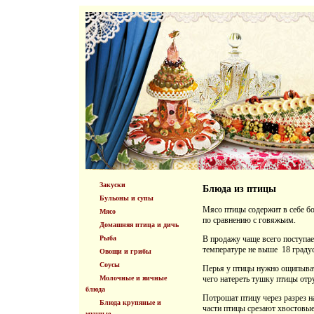
Закуски
Блюда из птицы
Бульоны и супы
Мясо птицы содержит в себе б
Мясо
по сравнению с говяжьим.
Домашняя птица и дичь
Рыба
В продажу чаще всего поступае
температуре не выше 18 градус
Овощи и грибы
Соусы
Перья у птицы нужно ощипывать
Молочные и яичные
чего натереть тушку птицы отр
блюда
Потрошат птицу через разрез н
Блюда крупяные и
части птицы срезают хвостовые
мучные