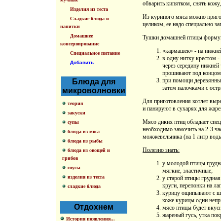
обварить кипятком, снять кожу,
Изделия из теста
Из куриного мяса можно пригот
Сладкие блюда и
целиком, ее надо специально за
напитки
Домашнее
Тушки домашней птицы формую
консервирование
«кармашек» - на нижней
Специальное питание
в одну нитку крестом 
Добавить
через середину нижней
прошивают под концом 
при помощи деревянных
Блюда для
затем палочками с остр
микроволновки
Для приготовления котлет выре
теория
и панируют в сухарях для жаре
закуски
Мясо диких птиц обладает спе
супы
необходимо замочить на 2-3 ча
блюда из мяса
можжевельника (на 1 литр воды
блюда из рыбы
Полезно знать:
блюда из овощей и
грибов
у молодой птицы грудна
соусы
мягкие, эластичные;
изделия из теста
у старой птицы грудная
круги, перепонки на л
сладкие блюда
курицу ощипывают с шеи
коже курицы одни непр
Отдохнем
мясо птицы будет вкус
жареный гусь, утка пок
История появления...