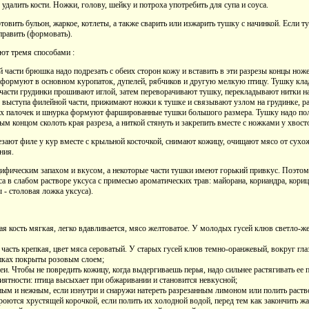
 удалить кости. Ножки, голову, шейку и потроха употребить для супа и соуса.
овить бульон, жаркое, котлеты, а также сварить или изжарить тушку с начинкой. Если т
править (формовать).
т тремя способами :
 части брюшка надо подрезать с обеих сторон кожу и вставить в эти разрезы концы ноже
- формуют в основном куропаток, дупелей, рябчиков и другую мелкую птицу. Тушку клад
 части грудинки прошивают иглой, затем переворачивают тушку, перекладывают нитки на
выступа филейной части, прижимают ножки к тушке и связывают узлом на грудинке, р
 палочек и шнурка формуют фаршированные тушки большого размера. Тушку надо поло
ым концом сколоть края разреза, а ниткой стянуть и закрепить вместе с ножками у хвос
зают филе у кур вместе с крыльной косточкой, снимают кожицу, очищают мясо от сухож
ния.
цифическим запахом и вкусом, а некоторые части тушки имеют горький привкус. Поэтом
са в слабом растворе уксуса с примесью ароматических трав: майорана, кориандра, кориц
 - столовая ложка уксуса).
я кость мягкая, легко вдавливается, мясо желтоватое. У молодых гусей клюв светло-же
 часть крепкая, цвет мяса сероватый. У старых гусей клюв темно-оранжевый, вокруг гл
апках покрыты розовым слоем;
. Чтобы не повредить кожицу, когда выдергиваешь перья, надо сильнее растягивать ее п
иятности: птица высыхает при обжаривании и становится невкусной;
ным и нежным, если изнутри и снаружи натереть разрезанным лимоном или полить раст
роются хрустящей корочкой, если полить их холодной водой, перед тем как закончить жа