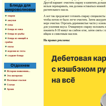
Другой вариант: очистить спаржу и кипятить дольш
Блюда для
нельзя переваривать, она должна оставаться нежной
микроволновки
растительного масла.
теория
А вот так предлагают готовить спаржу специалисты
чтобы потом ее было легче очистить. Затем аккурат
закуски
мере очистки. Отрезать деревянистые части у основ
супы
для усиления вкуса. Очищенную спаржу положить на 
блюда из мяса
покипеть 8-10 минут на слабом огне, затем снять с
яйцом и сливочным маслом.
блюда из рыбы
блюда из овощей и
На правах рекламы:
грибов
соусы
изделия из теста
сладкие блюда
Отдохнем
История появления...
Это интересно
Полезные ссылки
Статьи
Архив