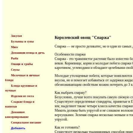
Закуски
Королевский овощ "Спаржа"
Бульоны и супы
Спаржа — не просто деликатес, но и один из самых
Мясо
Домашняя птица и дичь
Особенности спаржи
Рыба
Спаржа - это травянистое растение было известно б
веков. Корневище, корни и молодые побеги спаржи 
Овощи и грибы
каротином, углеводами и обладают целебными свой
Соусы
Молочные и яичные
Молодые утолщенные побеги, которые появляются р
вкусна, но и помогает избавиться от задержки жидко
блюда
обезвоживающим свойствам можно потерять до 3 к
Блюда крупяные и
мучные
Как выбрать спаржу?
Изделия из теста
Безусловно, лучше всего покупать самую свежую сп
Существуют определенные стандарты, принятые в Ев
Сладкие блюда и
мм; выделяют также четыре класса качества спаржи
напитки
Мякоть должна быть упругой и не слишком волокн
Домашнее
верхушками. Зеленая спаржа несколько меньше и то
консервирование
упругой.
Специальное питание
Как ее готовить?
Добавить
Существует несколько традиционных способов приго