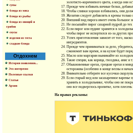
золотисто-коричневого цвета, а когда они о
супы
Прежде чем взбивать яичные белки, добавьт
блюда из мяса
Чтобы сливки хорошо взбивались, они дол
Желатин следует добавлять в кремы только п
блюда из рыбы
Внешний вид пирога имеет очень большое зн
блюда из овощей и
Не посыпайте пирог сахарной пудрой до тех 
грибов
Если пирог или пудинг хранится в холодиль
соусы
чтобы пирог не испортился из-за других пр
Успех приготовления зависит от того, наск
изделия из теста
ингредиентов.
сладкие блюда
Прежде чем приниматься за дело, убедитесь,
сэкономит вам время, и на кухне будет поря
Отдохнем
Масло или маргарин вынимайте из холодильн
Такие специи, как корица, гвоздика, анис и 
История появления...
Обыкновенные орехи, грецкие орехи и минда
осторожны (особенно в конце весны и начале
Это интересно
Внимательно отберите все кусочки скорлупы,
Полезные ссылки
Если старый мед или засахаренное варенье 
Статьи
хранить в холодильнике, чтобы оно не покр
Архив
оно все подверглось пропитке, хотя плесень 
На правах рекламы: