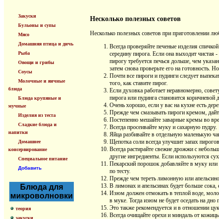
Закуски
Несколько полезных советов
Бульоны и супы
Несколько полезных советов при приготовлении л
Мясо
Домашняя птица и дичь
Всегда проверяйте печеные изделия спичкой
Рыба
середину пирога. Если она выходит чистая -
пирогу требуется печься дольше, чем указано
Овощи и грибы
затем снова проверьте его на готовность. Н
Соусы
Почти все пироги и пудинги следует выпекат
Молочные и яичные
того, как ставите пирог.
блюда
Если духовка работает неравномерно, сове
пирога или пудинга становится коричневой д
Блюда крупяные и
Очень хорошо, если у вас на кухне есть дер
мучные
Прежде чем смазывать пироги кремом, дайт
Изделия из теста
Постепенно мешайте заварные кремы во вре
Сладкие блюда и
Всегда просеивайте муку и сахарную пудру.
напитки
Яйца разбивайте в отдельную маленькую чаш
Щепотка соли всегда улучшит запах пирогов
Домашнее
Всегда растирайте свежие дрожжи с небольш
консервирование
другие ингредиенты. Если используются сух
Специальное питание
Пекарский порошок добавляйте в муку или 
Добавить
по тесту.
Прежде чем тереть лимонную или апельсин
В лимонах и апельсинах будет больше сока, 
Блюда для
Изюм должен отмокать в теплой воде, молок
микроволновки
в муке. Тогда изюм не будет оседать на дно 
Это также рекомендуется и в отношении цук
теория
Всегда очищайте орехи и миндаль от кожицы
закуски