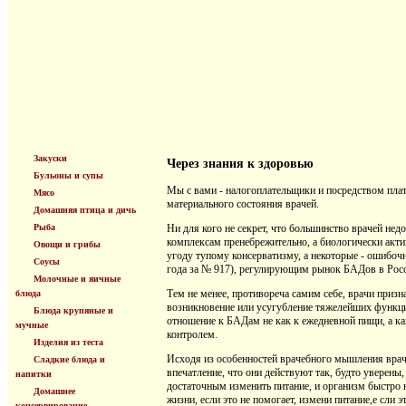
Закуски
Через знания к здоровью
Бульоны и супы
Мы с вами - налогоплательщики и посредством пла
Мясо
материального состояния врачей.
Домашняя птица и дичь
Рыба
Ни для кого не секрет, что большинство врачей не
комплексам пренебрежительно, а биологически актив
Овощи и грибы
угоду тупому консерватизму, а некоторые - ошибоч
Соусы
года за № 917), регулирующим рынок БАДов в Росс
Молочные и яичные
Тем не менее, противореча самим себе, врачи приз
блюда
возникновение или усугубление тяжелейших функци
Блюда крупяные и
отношение к БАДам не как к ежедневной пищи, а ка
мучные
контролем.
Изделия из теста
Исходя из особенностей врачебного мышления врач 
Сладкие блюда и
впечатление, что они действуют так, будто уверены
напитки
достаточным изменить питание, и организм быстро 
Домашнее
жизни, если это не помогает, измени питание,е сли э
консервирование