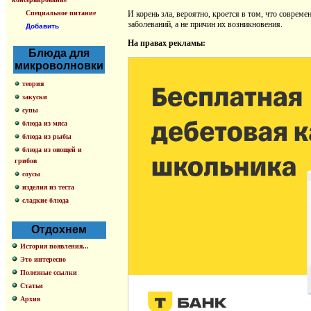
Специальное питание
И корень зла, вероятно, кроется в том, что совре
заболеваний, а не причин их возникновения.
Добавить
На правах рекламы:
Блюда для
микроволновки
теория
закуски
супы
блюда из мяса
блюда из рыбы
блюда из овощей и
грибов
соусы
изделия из теста
сладкие блюда
Отдохнем
История появления...
Это интересно
Полезные ссылки
Статьи
Архив