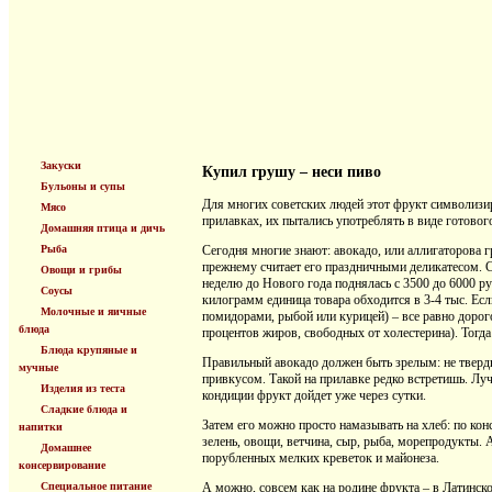
Закуски
Купил грушу – неси пиво
Бульоны и супы
Для многих советских людей этот фрукт символизир
Мясо
прилавках, их пытались употреблять в виде готово
Домашняя птица и дичь
Рыба
Сегодня многие знают: авокадо, или аллигаторова г
прежнему считает его праздничными деликатесом. Сп
Овощи и грибы
неделю до Нового года поднялась с 3500 до 6000 руб
Соусы
килограмм единица товара обходится в 3-4 тыс. Ес
Молочные и яичные
помидорами, рыбой или курицей) – все равно дорого
блюда
процентов жиров, свободных от холестерина). Тогда
Блюда крупяные и
Правильный авокадо должен быть зрелым: не тверд
мучные
привкусом. Такой на прилавке редко встретишь. Лу
Изделия из теста
кондиции фрукт дойдет уже через сутки.
Сладкие блюда и
Затем его можно просто намазывать на хлеб: по кон
напитки
зелень, овощи, ветчина, сыр, рыба, морепродукты. 
Домашнее
порубленных мелких креветок и майонеза.
консервирование
Специальное питание
А можно, совсем как на родине фрукта – в Латинск