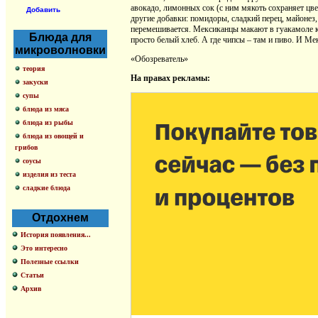
авокадо, лимонных сок (с ним мякоть сохраняет цве
Добавить
другие добавки: помидоры, сладкий перец, майонез,
перемешивается. Мексиканцы макают в гуакамоле ку
Блюда для
просто белый хлеб. А где чипсы – там и пиво. И Ме
микроволновки
«Обозреватель»
теория
На правах рекламы:
закуски
супы
блюда из мяса
блюда из рыбы
блюда из овощей и
грибов
соусы
изделия из теста
сладкие блюда
Отдохнем
История появления...
Это интересно
Полезные ссылки
Статьи
Архив