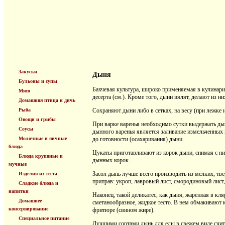
Закуски
Дыня
Бульоны и супы
Бахчевая культура, широко применяемая в кулинари
Мясо
десерта (см.). Кроме того, дыни вялят, делают из н
Домашняя птица и дичь
Рыба
Сохраняют дыни либо в сетках, на весу (при лежке
Овощи и грибы
При варке варенья необходимо сутки выдержать дын
Соусы
дынного варенья является заливание измельченных
Молочные и яичные
до готовности (осахаривания) дыни.
блюда
Цукаты приготавливают из корок дыни, снимая с н
Блюда крупяные и
дынных корок.
мучные
Засол дынь лучше всего производить из мелких, тве
Изделия из теста
приправ: укроп, лавровый лист, смородиновый лист, 
Сладкие блюда и
напитки
Наконец, такой деликатес, как дыня, жаренная в кля
Домашнее
сметанообразное, жидкое тесто. В нем обмакивают 
консервирование
фритюре (свином жире).
Специальное питание
Лучшими сортами дынь для еды в свежем виде счит