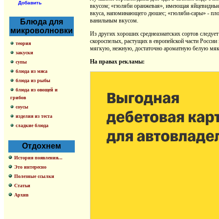
Добавить
вкусом; «гюляби оранжевая», имеющая яйцевидные 
вкуса, напоминающего дюшес; «гюляби-сары» - плод
ванильным вкусом.
Блюда для
микроволновки
Из других хороших среднеазиатских сортов следует
скороспелых, растущих в европейской части России 
теория
мягкую, нежную, достаточно ароматную белую мяко
закуски
На правах рекламы:
супы
блюда из мяса
блюда из рыбы
блюда из овощей и
грибов
соусы
изделия из теста
сладкие блюда
Отдохнем
История появления...
Это интересно
Полезные ссылки
Статьи
Архив