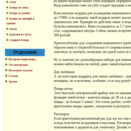
из нашей подборки может стать изящным сюрпризом 
супы
Ведь шампанское само по себе создает праздник и 
блюда из мяса
Классические ведерки для охлаждения шампанского 
блюда из рыбы
до 17000, и не каждому такой подарок может оказа
блюда из овощей и
шампанских вин. Принцип их действия таков: в мор
грибов
бутылка шампанского. Вино охлаждается за 5-7 мин
соусы
геле, содержащемся внутри. Сейчас можно встретить
изделия из теста
500 рублей.
сладкие блюда
Приспособления для сохранения шампанского удобн
образом вино в открытой бутылке от соприкосновен
Отдохнем
опасаться за скатерти, поскольку ни одной капле не 
История появления...
Ну и, конечно же, разнообразные наборы для шампа
можно найти бокалы на любой, даже самый взыскател
Это интересно
Полезные ссылки
Для любимых
Статьи
А эта категория подарков для самых любимых - мате
женщины, но и мужчины, особенно, если под рукой 
Архив
Пицце-печка
Этот бытовой электрический прибор чем-то напомин
функция такой печки - выпечка пиццы до 30 см в ди
пиццы - не больше 5 минут. Это очень удобно, особ
приготовить пиццы заранее, заморозить и разогреть
Рисоварка
Если приготовить рассыпчатый рис для вас все еще 
всегда получается воздушным и вкусным. Рисоварка 
помешивания и держатель для лопаточки. Дизайн эт