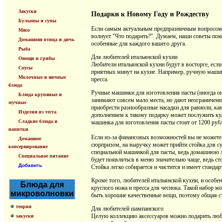
Закуски
Подарки к Новому Году и Рождеству
Бульоны и супы
Если самым актуальным предпразничным вопросом д
Мясо
волнует "Что подарить?". Думаем, наши советы пом
Домашняя птица и дичь
особенные для каждого вашего друга.
Рыба
Для любителей итальянской кухни
Овощи и грибы
Любители итальянской кухни будут в восторге, есл
Соусы
приятных минут на кухне. Например, ручную машинк
Молочные и яичные
пресса.
блюда
Ручные машинки для изготовления пасты (иногда он
Блюда крупяные и
занимают совсем мало места, но дают неограничен
мучные
приобрести разнообразные насадки для равиоли, ка
Изделия из теста
дополнением к такому подарку может послужить к
Сладкие блюда и
машинка для изготовления пасты стоит от 1200 рубл
напитки
Если из-за финансовых возможностей вы не можете 
Домашнее
сюрпризом, на выручку может прийти стойка для суш
консервирование
специальной машинкой для пасты, ведь домашнюю л
Специальное питание
будет появляться в меню значительно чаще, ведь с
Добавить
Стойка легко собирается и чистится и имеет стандар
Кроме того, любителей итальянской кухни, и особе
Блюда для
круглого ножа и пресса для чеснока. Такой набор м
микроволновки
быть хорошие качественные вещи, поэтому общая ст
теория
Для любителей шампанского
Целую коллекцию аксессуаров можно подарить люби
закуски