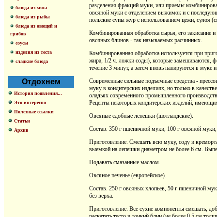
разделения фракций муки, или приемы комбинирова
блюда из мяса
овсяной муки с отделением выжимок и с последующ
блюда из рыбы
польские супы жур с использованием цежи, сулоя (см
блюда из овощей и
Комбинированная обработка сырья, его закисание 
грибов
овсяных блинов - так называемых расчинных.
соусы
изделия из теста
Комбинированная обработка используется при приго
жира, 1/2 ч. ложки соды), которые замешиваются, 
сладкие блюда
течение 3 минут, а затем вновь панируются в муке и
Отдохнем
Современные сильные подъемные средства - прессо
муку в кондитерских изделиях, но только в качест
История появления...
оладьях современного промышленного производства 
Рецепты некоторых кондитерских изделий, имеющих
Это интересно
Полезные ссылки
Овсяные сдобные лепешки (шотландские).
Статьи
Состав. 350 г пшеничной муки, 100 г овсяной муки, 
Архив
Приготовление. Смешать всю муку, соду и кремортар
выемкой на лепешки диаметром не более 6 см. Выпеч
Подавать смазанные маслом.
Овсяное печенье (европейское).
Состав. 250 г овсяных хлопьев, 50 г пшеничной муки
без верха.
Приготовление. Все сухие компоненты смешать, доба
раскатать тесто в тонкий блин (не более 0,5 см то