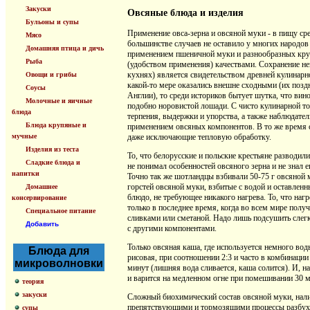
Закуски
Овсяные блюда и изделия
Бульоны и супы
Применение овса-зерна и овсяной муки - в пищу сре
Мясо
большинстве случаев не оставило у многих народов
Домашняя птица и дичь
применением пшеничной муки и разнообразных кру
Рыба
(удобством применения) качествами. Сохранение н
кухнях) является свидетельством древней кулинарн
Овощи и грибы
какой-то мере оказались внешне сходными (их позд
Соусы
Англии), то среди историков бытует шутка, что вин
Молочные и яичные
подобно норовистой лошади. С чисто кулинарной то
блюда
терпения, выдержки и упорства, а также наблюдател
Блюда крупяные и
применением овсяных компонентов. В то же время 
мучные
даже исключающие тепловую обработку.
Изделия из теста
То, что белорусские и польские крестьяне разводил
Сладкие блюда и
не понимал особенностей овсяного зерна и не знал 
напитки
Точно так же шотландцы взбивали 50-75 г овсяной му
горстей овсяной муки, взбитые с водой и оставлен
Домашнее
блюдо, не требующее никакого нагрева. То, что наг
консервирование
только в последнее время, когда во всем мире полу
Специальное питание
сливками или сметаной. Надо лишь подсушить слегка
Добавить
с другими компонентами.
Только овсяная каша, где используется немного воды
Блюда для
рисовая, при соотношении 2:3 и часто в комбинации 
микроволновки
минут (лишняя вода сливается, каша солится). И, н
и варится на медленном огне при помешивании 30 м
теория
закуски
Сложный биохимический состав овсяной муки, нал
препятствующими и тормозящими процессы разбухан
супы