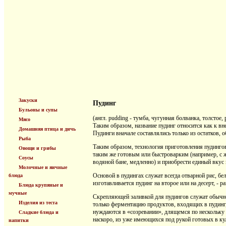
Закуски
Пудинг
Бульоны и супы
(англ. pudding - тумба, чугунная болванка, толстое
Мясо
Таким образом, название пудинг относится как к вн
Домашняя птица и дичь
Пудинги вначале составлялись только из остатков, 
Рыба
Таким образом, технология приготовления пудингов 
Овощи и грибы
таким же готовым или быстроварким (например, с ж
Соусы
водяной бане, медленно) и приобрести единый вкус
Молочные и яичные
Основой в пудингах служат всегда отварной рис, бел
блюда
изготавливается пудинг на второе или на десерт, -
Блюда крупяные и
мучные
Скрепляющей заливкой для пудингов служат обычно 
Изделия из теста
только ферментацию продуктов, входящих в пудинг,
нуждаются в «созревании», длящемся по нескольку н
Сладкие блюда и
наскоро, из уже имеющихся под рукой готовых в ку
напитки