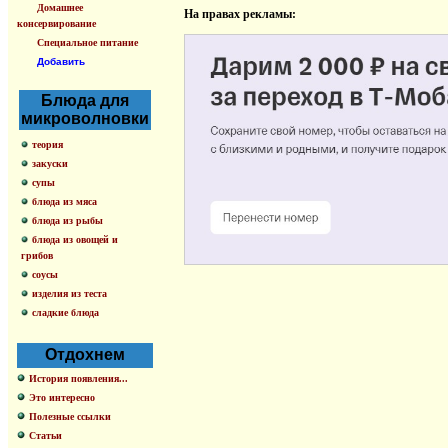
Домашнее
На правах рекламы:
консервирование
Специальное питание
Добавить
Блюда для
микроволновки
теория
закуски
супы
блюда из мяса
блюда из рыбы
блюда из овощей и
грибов
соусы
изделия из теста
сладкие блюда
Отдохнем
История появления...
Это интересно
Полезные ссылки
Статьи