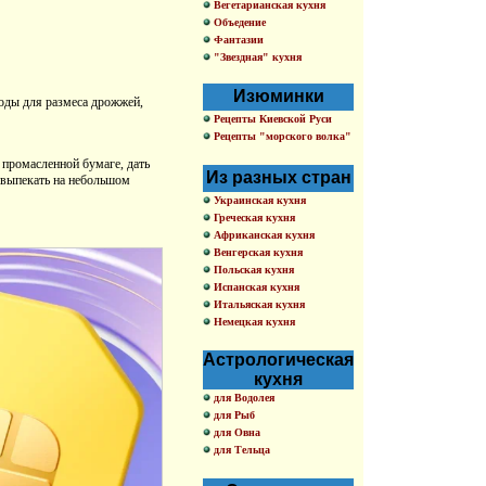
Вегетарианская кухня
Объедение
Фантазии
"Звездная" кухня
Изюминки
 воды для размеса дрожжей,
Рецепты Киевской Руси
Рецепты "морского волка"
а промасленной бумаге, дать
Из разных стран
, выпекать на небольшом
Украинская кухня
Греческая кухня
Африканская кухня
Венгерская кухня
Польская кухня
Испанская кухня
Итальяская кухня
Немецкая кухня
Астрологическая
кухня
для Водолея
для Рыб
для Овна
для Тельца