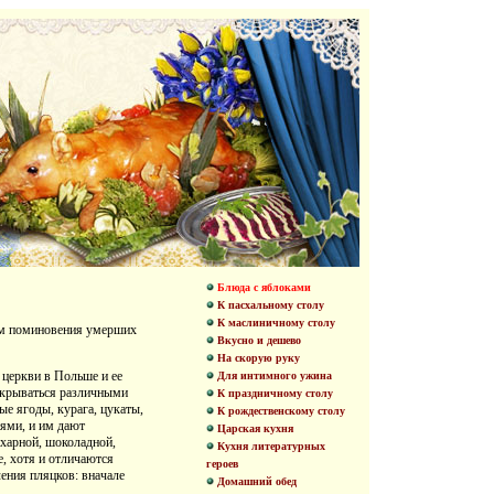
Блюда с яблоками
К пасхальному столу
К маслиничному столу
ням поминовения умерших
Вкусно и дешево
На скорую руку
 церкви в Польше и ее
Для интимного ужина
покрываться различными
К праздничному столу
е ягоды, курага, цукаты,
К рождественскому столу
тями, и им дают
Царская кухня
ахарной, шоколадной,
Кухня литературных
е, хотя и отличаются
героев
ения пляцков: вначале
Домашний обед