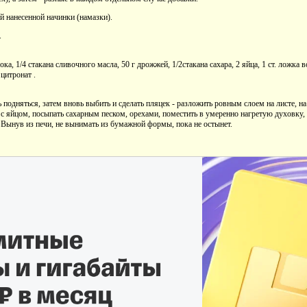
й нанесенной начинки (намазки).
.
лока, 1/4 стакана сливочного масла, 50 г дрожжей, 1/2стакана сахара, 2 яйца, 1 ст. ложка
цитронат .
 подняться, затем вновь выбить и сделать пляцек - разложить ровным слоем на листе, н
 с яйцом, посыпать сахарным песком, орехами, поместить в умеренно нагретую духовку
 Вынув из печи, не вынимать из бумажной формы, пока не остынет.