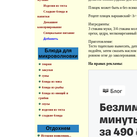
Изделия из теста
Пляцек может быть и без всяко
Сладкие блюда и
Рецепт пляцек варшавский<.b>
напитки
Домашнее
Ингредиенты:
консервирование
3 стакана муки, 3/4 стакана мо
Специальное питание
орехи, цедра, мелконарезанный 
Добавить
Приготовление:
Тесто тщательно вымесить, дать
Блюда для
подойти, затем смазать маслом
ровном огне до заколерования.
микроволновки
На правах рекламы:
теория
закуски
супы
блюда из мяса
блюда из рыбы
блюда из овощей и
грибов
соусы
изделия из теста
сладкие блюда
Отдохнем
История появления...