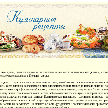
льской кухни, польское пирожное, выпекаемое обычно к католическим праздникам, к д
ожные часто называют в Польше - дзяды.
сходны с открытыми неаполитанскими тортами, что объясняется влиянием католической
ией. Тесто пляцков, выпекаемое в виде плоской пластинки, может до и после выпечки 
и (толчеными) и фруктами (яблоками, сливами, вишнями) и сухофруктами (изюм, винны
и чаще всего измельчаются очень мелко, взбиваются вместе с яйцами и сахаром, прянос
 после выпечки основы для пляцков. Пляцки можно покрывать и различной глазурью - с
ообразия намазок и покрытий существует обычно очень много рецептов пляцков, которы
х частей, но, в сущности, не меняют основы, фундамента и общей технологии приготовл
ех), а затем - разные в каждом отдельном случае добавки.