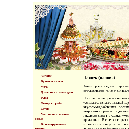
Закуски
Пляцек (пляцки)
Бульоны и супы
Кондитерское изделие старопо
Мясо
родственников, отчего эти пир
Домашняя птица и дичь
Рыба
По технологии приготовления 
тесными связями с папской кур
Овощи и грибы
вкусовыми добавками - орехам
Соусы
цитронаты), причем эти добавк
Молочные и яичные
заколероваться в духовке, уже
блюда
пралиновой. В силу этого разн
количеством и вкусом составны
Блюда крупяные и
делается основа (единая для вс
мучные