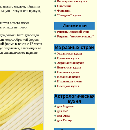
Вегетарианская кухня
Объедение
, затем с маслом, яйцами и
в какую - левую или правую,
Фантазии
"Звездная" кухня
яются в тесто пасхи
Изюминки
го пасха не трется.
Рецепты Киевской Руси
гда должен быть удален до
Рецепты "морского волка"
или конусообразной формы -
кой форме в течение 12 часов
Из разных стран
кус отдельных, слагающих ее
ся специфическое изделие -
Украинская кухня
Греческая кухня
Африканская кухня
Венгерская кухня
Польская кухня
Испанская кухня
Итальяская кухня
Немецкая кухня
Астрологическая
кухня
для Водолея
для Рыб
для Овна
для Тельца