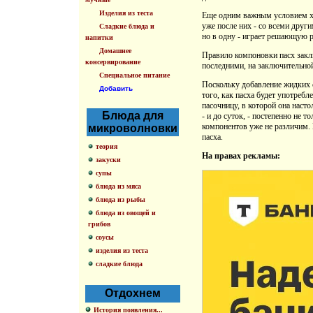
Изделия из теста
Еще одним важным условием хор
уже после них - со всеми друг
Сладкие блюда и
но в одну - играет решающую р
напитки
Домашнее
Правило компоновки пасх заклю
консервирование
последними, на заключительной
Специальное питание
Поскольку добавление жидких с
Добавить
того, как пасха будет употре
пасочницу, в которой она насто
Блюда для
- и до суток, - постепенно не 
компонентов уже не различим. 
микроволновки
пасха.
теория
На правах рекламы:
закуски
супы
блюда из мяса
блюда из рыбы
блюда из овощей и
грибов
соусы
изделия из теста
сладкие блюда
Отдохнем
История появления...