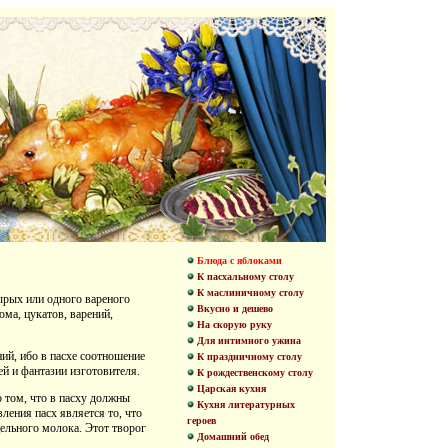
Блюда с яблоками
К пасхальному столу
К маслиничному столу
ырых или одного вареного
Вкусно и дешево
юма, цукатов, варений,
На скорую руку
Для интимного ужина
ий, ибо в пасхе соотношение
К праздничному столу
й и фантазии изготовителя.
К рождественскому столу
Царская кухня
о том, что в пасху должны
Кухня литературных
ения пасх является то, что
героев
ельного молока. Этот творог
Домашний обед