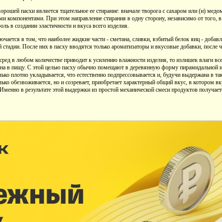
ошей пасхи является тщательное ее стирание: вначале творога с сахаром или (и) медом
ими компонентами. При этом направление стирания в одну сторону, независимо от того, 
оль в создании эластичности и вкуса всего изделия.
чается в том, что наиболее жидкие части - сметана, сливки, взбитый белок яиц - добавл
 стадии. После них в пасху вводятся только ароматизаторы и вкусовые добавки, после че
ред в любом количестве приводит к усилению влажности изделия, то излишек влаги все
блена в пищу. С этой целью пасху обычно помещают в деревянную форму пирамидальной 
лько плотно укладывается, что естественно подпрессовывается и, будучи выдержана в та
только обезвоживается, но и созревает, приобретает характерный общий вкус, в котором в
Именно в результате этой выдержки из простой механической смеси продуктов получает