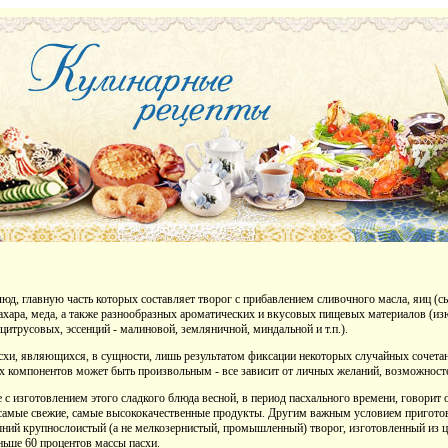
юд, главную часть которых составляет творог с прибавлением сливочного масла, яиц (с
сахара, меда, а также разнообразных ароматических и вкусовых пищевых материалов (из
цитрусовых, эссенций - малиновой, земляничной, миндальной и т.п.).
схи, являющихся, в сущности, лишь результатом фиксации некоторых случайных сочетан
х компонентов может быть произвольным - все зависит от личных желаний, возможносте
е с изготовлением этого сладкого блюда весной, в период пасхального времени, говорит 
самые свежие, самые высококачественные продукты. Другим важным условием приготовл
шний крупнослоистый (а не мелкозернистый, промышленный) творог, изготовленный из ц
ньше 60 процентов массы пасхи.