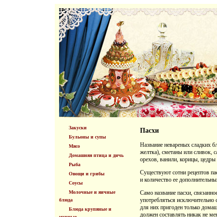
Закуски
Пасхи
Бульоны и супы
Название невареных сладких бл
Мясо
желтка), сметаны или сливок, 
Домашняя птица и дичь
орехов, ванили, корицы, цедры 
Рыба
Существуют сотни рецептов па
Овощи и грибы
и количество ее дополнительны
Соусы
Молочные и яичные
Само название пасхи, связанно
употребляться исключительно 
блюда
для них пригоден только дома
Блюда крупяные и
должен составлять никак не ме
мучные