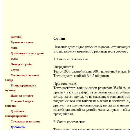
Закуски
Сочни
Бульоны и супы
Название двух видов русских пирогов, отличающихс
Мясо
что их выделку начинают с раскатки теста сочнем .
Домашняя птица и дичь
Рыба
1. Сочни архангельские.
Овощи и грибы
Ингредиенты:
Соусы
Тесто: 100 г ржаной муки, 300 г пшеничной муки, 1/
Молочные и яичные
Тесто сделать слойкой В 4-5 оборотов.
блюда
Приготовление:
Блюда крупяные и
Тесто раскатать тонким слоем размером 35x50 см, 
мучные
прибавить к этому фаршу гречневой каши с грибами
Изделия из теста
кольцо-калач, положить на смазанную топленым гов
подсолнечным или топленым маслом и поставить в д
Сладкие блюда и
другую - и в другую сковородку, так же смазанную жи
напитки
свежей или кислой капустой с маслом, луком и яйца
Домашнее
праздничным.
консервирование
Специальное питание
2. Сочни ярославские.
Добавить
Тесто готовится также на дрожжах, но целиком из п