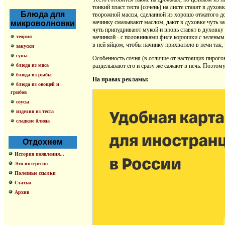
тонкий пласт теста (сочень) на листе ставят в дух
Блюда для
творожной массы, сделанной из хорошо отжатого до
начинку смазывают маслом, дают в духовке чуть з
микроволновки
чуть припудривают мукой и вновь ставят в духовку 
теория
начинкой - с половинками филе корюшки с зеленым 
в ней яйцом, чтобы начинку прихватило в печи так,
закуски
супы
Особенность сочня (в отличие от настоящих пирогов
блюда из мяса
разделывают его и сразу же сажают в печь. Поэтому
блюда из рыбы
На правах рекламы:
блюда из овощей и
грибов
соусы
изделия из теста
сладкие блюда
Отдохнем
История появления...
Это интересно
Полезные ссылки
Статьи
Архив