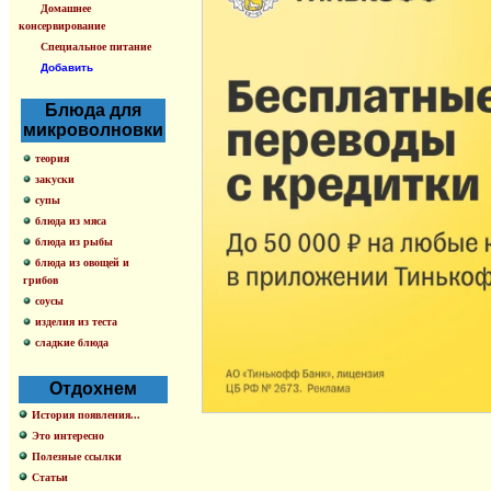
Домашнее
консервирование
Специальное питание
Добавить
Блюда для
микроволновки
теория
закуски
супы
блюда из мяса
блюда из рыбы
блюда из овощей и
грибов
соусы
изделия из теста
сладкие блюда
Отдохнем
История появления...
Это интересно
Полезные ссылки
Статьи