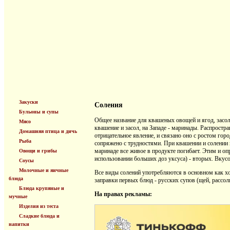
Закуски
Соления
Бульоны и супы
Общее название для квашеных овощей и ягод, засо
Мясо
квашение и засол, на Западе - маринады. Распростр
Домашняя птица и дичь
отрицательное явление, и связано оно с ростом гор
Рыба
сопряжено с трудностями. При квашении и солении 
маринаде все живое в продукте погибает. Этим и оп
Овощи и грибы
использовании больших доз уксуса) - вторых. Вкусо
Соусы
Молочные и яичные
Все виды солений употребляются в основном как хо
блюда
заправки первых блюд - русских супов (щей, рассоль
Блюда крупяные и
На правах рекламы:
мучные
Изделия из теста
Сладкие блюда и
напитки