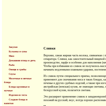
Закуски
Сливки
Бульоны и супы
Верхняя, самая жирная часть молока, снимаемая с 
Мясо
сепаратора. Сливки, как самостоятельный пищевой
Домашняя птица и дичь
производстве, парфе и особенно для наполнения (н
Рыба
Чтобы при взбивании из сливок не получилось масло
начинать медленными плавными ударами, постепенно
Овощи и грибы
Соусы
Из сливок путем специального приема, позволяющег
Молочные и яичные
применяют для смачивания мяса в таких блюдах, как
блюда
печенья и других сдобных изделий, а также при изг
австрийская (венская) кухня, не знающая сметаны, 
Блюда крупяные и
белорусской кухни, полагается сметана.
мучные
Изделия из теста
Это расширяет применение сливок в западноевропей
Сладкие блюда и
похожий на русский, вкус, всегда хорошо распозна
напитки