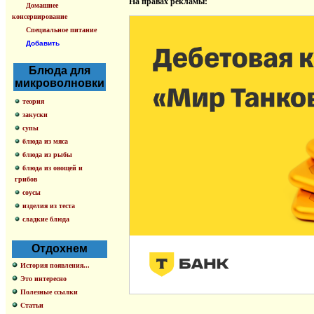
На правах рекламы:
Домашнее
консервирование
Специальное питание
Добавить
Блюда для
микроволновки
теория
закуски
супы
блюда из мяса
блюда из рыбы
блюда из овощей и
грибов
соусы
изделия из теста
сладкие блюда
Отдохнем
История появления...
Это интересно
Полезные ссылки
Статьи