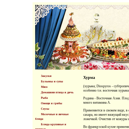
Закуски
Хурма
Бульоны и супы
(хурьма; Diospyros - субтропи
Мясо
особенно т.н. восточная хурьма
Домашняя птица и дичь
Рыба
Родина - Восточная Азия. Пло
много витамина А.
Овощи и грибы
Соусы
Применяется в свежем виде, в 
Молочные и яичные
сахара, но имеет вяжущий вкус
ложечкой. Очистив от кожуры и
блюда
Блюда крупяные и
Во французской кухне применяе
мучные