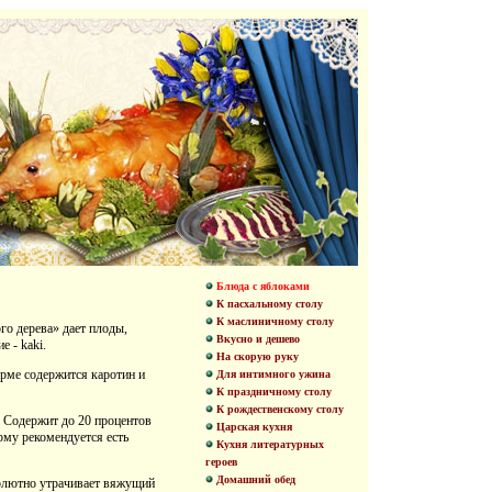
Блюда с яблоками
К пасхальному столу
К маслиничному столу
го дерева» дает плоды,
Вкусно и дешево
е - kaki.
На скорую руку
рме содержится каротин и
Для интимного ужина
К праздничному столу
К рождественскому столу
. Содержит до 20 процентов
Царская кухня
рму рекомендуется есть
Кухня литературных
героев
Домашний обед
бсолютно утрачивает вяжущий