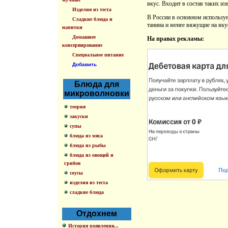
вкус. Входит в состав таких из
Изделия из теста
В России в основном использу
Сладкие блюда и
танина и менее вяжущие на вку
напитки
Домашнее
На правах рекламы:
консервирование
Специальное питание
Добавить
Блюда для
микроволновки
теория
закуски
супы
блюда из мяса
блюда из рыбы
блюда из овощей и
грибов
соусы
изделия из теста
сладкие блюда
Отдохнем
История появления...