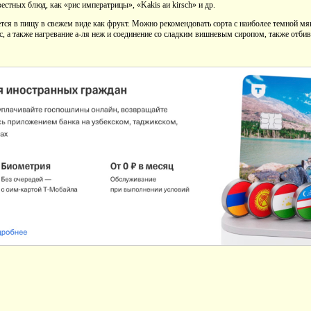
вестных блюд, как «рис императрицы», «Kakis аи kirsch» и др.
ется в пищу в свежем виде как фрукт. Можно рекомендовать сорта с наиболее темной м
с, а также нагревание а-ля неж и соединение со сладким вишневым сиропом, также от