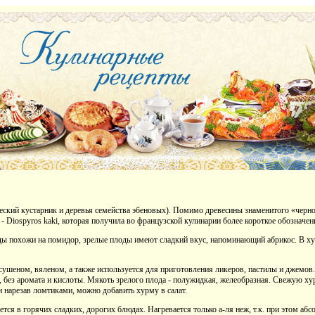
ческий кустарник и деревья семейства эбеновых). Помимо древесины знаменитого «черно
 - Diospyros kaki, которая получила во французской кулинарии более короткое обозначени
ды похожи на помидор, зрелые плоды имеют сладкий вкус, напоминающий абрикос. В ху
сушеном, вяленом, а также используется для приготовления ликеров, пастилы и джемов
, без аромата и кислоты. Мякоть зрелого плода - полужидкая, желеобразная. Свежую ху
 нарезав ломтиками, можно добавить хурму в салат.
тся в горячих сладких, дорогих блюдах. Нагревается только а-ля неж, т.к. при этом а