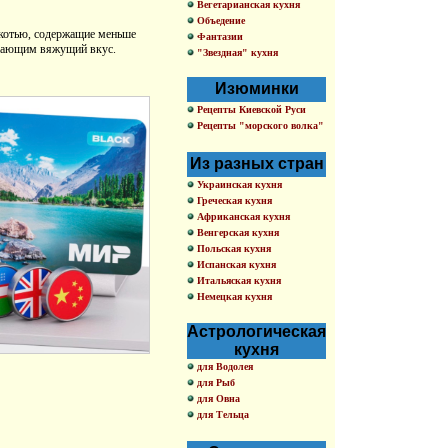
Вегетарианская кухня
Объедение
якотью, содержащие меньше
Фантазии
бивающим вяжущий вкус.
"Звездная" кухня
Изюминки
Рецепты Киевской Руси
Рецепты "морского волка"
Из разных стран
Украинская кухня
Греческая кухня
Африканская кухня
Венгерская кухня
Польская кухня
Испанская кухня
Итальяская кухня
Немецкая кухня
Астрологическая
кухня
для Водолея
для Рыб
для Овна
для Тельца