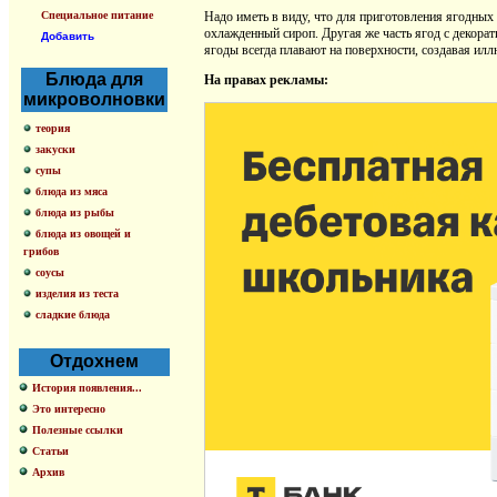
Специальное питание
Надо иметь в виду, что для приготовления ягодных
охлажденный сироп. Другая же часть ягод с декора
Добавить
ягоды всегда плавают на поверхности, создавая ил
Блюда для
На правах рекламы:
микроволновки
теория
закуски
супы
блюда из мяса
блюда из рыбы
блюда из овощей и
грибов
соусы
изделия из теста
сладкие блюда
Отдохнем
История появления...
Это интересно
Полезные ссылки
Статьи
Архив