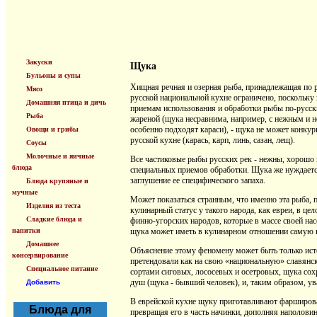
Закуски
Щука
Бульоны и супы
Хищная речная и озерная рыба, принадлежащая по ру
Мясо
русской национальной кухне ограничено, поскольку 
Домашняя птица и дичь
приемам использования и обработки рыбы по-русски.
Рыба
жареной (щука несравнима, например, с нежным и не
особенно подходят караси), - щука не может конкур
Овощи и грибы
русской кухне (карась, карп, линь, сазан, лещ).
Соусы
Молочные и яичные
Все частиковые рыбы русских рек - нежны, хорошо
блюда
специальных приемов обработки. Щука же нуждается
заглушение ее специфического запаха.
Блюда крупяные и
мучные
Может показаться странным, что именно эта рыба, 
Изделия из теста
кулинарный статус у такого народа, как евреи, в ц
Сладкие блюда и
финно-угорских народов, которые в массе своей на
напитки
щука может иметь в кулинарном отношении самую 
Домашнее
Объяснение этому феномену может быть только исто
консервирование
претендовали как на свою «национальную» славянс
Специальное питание
сортами сиговых, лососевых и осетровых, щука сох
душ (щука - бывший человек), и, таким образом, ува
Добавить
В еврейской кухне щуку приготавливают фарширован
Блюда для
превращая его в часть начинки, дополняя наполови