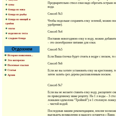
Предварительно ствол елки надо обрезать острым н
супы
вода.
блюда из мяса
Способ №3
блюда из рыбы
блюда из овощей и
Чтобы подольше сохранить елку зеленой, можно пос
грибов
удобрение).
соусы
Способ №4
изделия из теста
Поставив новогоднюю елку в воду, можно добавить 
сладкие блюда
– это своеобразное питание для елки.
Отдохнем
Способ №5
История появления...
Если Ваша ёлочка будет стоять в ведре с песком, то
Это интересно
Способ №6
Полезные ссылки
Если же вы хотите установить елку на крестовину, т
Статьи
затем залить срез дерева расплавленным воском.
Архив
Способ №7
Если вы не желаете ставить елку воду, расщепите с
по приведенному ниже рецепту. На 1 л воды – 3 ст
ложками одеколона “Тройной”) и 1 столовую ложку г
– чистой водой.
Последовав нашим рекомендациям, вполне возможно,
выглядеть великолепно и надолго останется с Вами.