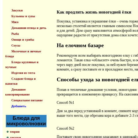
Закуски
Как продлить жизнь новогодней ёлки
Бульоны и супы
Покупка, установка и украшение ёлки – очень торж
Мясо
несколько столетий является главным символом Ново
Домашняя птица и дичь
и для детей. Дом сразу наполняется атмосферой вол
Рыба
ощущение радости от присутствия дома елки хочетс
Овощи и грибы
На елочном базаре
Соусы
Молочные и яичные
Рекомендуем всем выбирать новогоднюю елку с гибк
блюда
ломаются. Такая елка «облысеет» очень быстро, и ос
Блюда крупяные и
через пару дней после покупки, за ней нужен бере
мучные
комнате, а сразу поставьте ее в прохладное место, н
Изделия из теста
Способы ухода за новогодней ел
Сладкие блюда и
напитки
Попав в тепличные домашние условия, новогодняя к
Домашнее
превращается в изнеженную принцессу. На сквозняке
консервирование
Специальное питание
Способ №1
Добавить
Дня за два перед установкой в комнате, снимите кор
выше того места, где обрезана кора и добавьте 2-3 ст
Блюда для
микроволновки
Способ №2
теория
Поставьте свою новогоднюю красавицу в широкий сосу
закуски