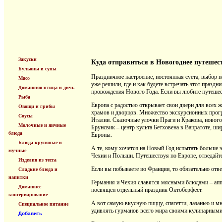
Закуски
Куда отправиться в Новогоднее путешес
Бульоны и супы
Праздничное настроение, постоянная суета, выбор п
Мясо
уже решили, где и как будете встречать этот празд
Домашняя птица и дичь
провождения Нового Года. Если вы любите путешест
Рыба
Европа с радостью открывает свои двери для всех 
Овощи и грибы
храмов и дворцов. Множество экскурсионных прогр
Соусы
Италии. Сказочные улочки Праги и Кракова, новог
Молочные и яичные
Брунсвик – центр культа Бетховена в Вацратоте, ш
блюда
Европы.
Блюда крупяные и
А те, кому хочется на Новый Год испытать больше 
мучные
Чехии и Польши. Путешествуя по Европе, отведайт
Изделия из теста
Если вы побываете во Франции, то обязательно отв
Сладкие блюда и
напитки
Германия и Чехия славятся мясными блюдами – аппе
Домашнее
посвящен отдельный праздник Октоберфест.
консервирование
А вот самую вкусную пиццу, спагетти, лазанью и мн
Специальное питание
удивлять гурманов всего мира своими кулинарным
Добавить