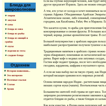
Если вы глубоко верующий человек, вам будет инте
другое предлагает Израиль. Здесь же можно отведа
Блюда для
микроволновки
А тем, кто устал от холода и хочет понежиться на
странах Африки. Объединенные Арабские Эмираты 
теория
Атлантическом океане, либо пляжный, совмещенный
закуски
городами, как Касабланка, Рабат, Фес и Маракеш.
супы
Что касается кухни, то арабы для приготовления бл
блюда из мяса
консервированные и свежие фрукты. В больших коли
блюда из рыбы
черный, корица, разные ароматические травы. В сос
блюда из овощей и
Большой популярностью у арабских народов пользу
грибов
наибольшее распространение получили тушеное и жа
соусы
изделия из теста
Традиционным напитком в арабских странах можно с
зерна обжаривают, помешивая их металлической пал
сладкие блюда
ритма. Варят кофе в медных или латунных сосудах,
Гостям кофе подают трижды, после чего необходимо 
Отдохнем
гвоздики, кардамона, шафрана и мускатного ореха.
История появления...
А если же ваш выбор пал на такую страну, как Инд
который насыщен храмами всех мировых религий.
Это интересно
Полезные ссылки
Основа питания народов Индии - растительная пища:
Статьи
низших сортов муки (чапати). Неотъемлемая часть и
Архив
Большинство жителей этой страны не едят мяса. То
запрещено различными религиозными законами и др
отдается блюдам из рыбы, а также блюдам из кальма
Как всем известно, в Индии очень популярен чай, 