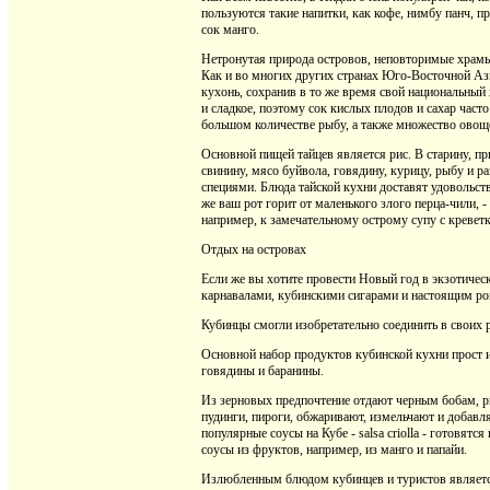
пользуются такие напитки, как кофе, нимбу панч, п
сок манго.
Нетронутая природа островов, неповторимые храмы
Как и во многих других странах Юго-Восточной Ази
кухонь, сохранив в то же время свой национальный 
и сладкое, поэтому сок кислых плодов и сахар част
большом количестве рыбу, а также множество овощ
Основной пищей тайцев является рис. В старину, пр
свинину, мясо буйвола, говядину, курицу, рыбу и 
специями. Блюда тайской кухни доставят удовольст
же ваш рот горит от маленького злого перца-чили, -
например, к замечательному острому супу с креветк
Отдых на островах
Если же вы хотите провести Новый год в экзотичес
карнавалами, кубинскими сигарами и настоящим р
Кубинцы смогли изобретательно соединить в своих р
Основной набор продуктов кубинской кухни прост и
говядины и баранины.
Из зерновых предпочтение отдают черным бобам, р
пудинги, пироги, обжаривают, измельчают и добавл
популярные соусы на Кубе - salsa criolla - готовятся
соусы из фруктов, например, из манго и папайи.
Излюбленным блюдом кубинцев и туристов является 