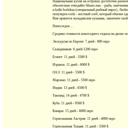
Национальная кухня на островах достаточно разноо
обязательно отведайте fihunu mas – рыба, запеченн
и kulhi borkihaa (специальный рыбный пирог). Люби
популярен roshi - местный хлеб, который обычно ед
Вам нравятся мальдивские кушанья, закончите свой
Напоследок…
Средняя стоимость новогоднего отдыха на двоих че
Экскурсии по Европе: 7 дней - 800 евро
Скандинавия: 6 дней-1200 евро
Египет: 11 дней - 3500 $
Израиль: 11 дней - 6000 $
ОАЭ: 11 дней - 5500 $
Марокко: 11 дней - 5500 евро
Индия: 13 дней - 6500 $
Таиланд: 14 дней - 4700 $
Куба: 11 дней - 9500 $
Канары: 15 дней - 6000 евро
Горнолыжная Австрия: 11 дней - 4000 евро
Горнолыжная Турция: 11 дней - 3500 $