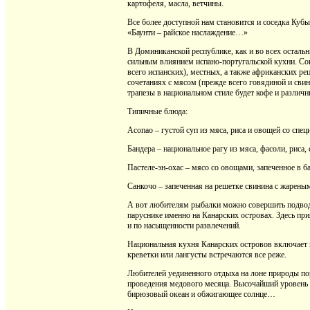
картофеля, масла, ветчины.
Все более доступной нам становится и соседка Куб
«Баунти – райское наслаждение…»
В Доминиканской республике, как и во всех остал
сильным влиянием испано-португальской кухни. Со
всего испанских), местных, а также африканских ре
сочетаниях с мясом (прежде всего говядиной и сви
трапезы в национальном стиле будет кофе и различн
Типичные блюда:
Асопао – густой суп из мяса, риса и овощей со спе
Бандера – национальное рагу из мяса, фасоли, риса
Пастеле-эн-охас – мясо со овощами, запеченное в б
Санкочо – запеченная на решетке свинина с жарены
А вот любителям рыбалки можно совершить подводн
паруснике именно на Канарских островах. Здесь при
и по насыщенности развлечений.
Национальная кухня Канарских островов включает в
креветки или лангусты встречаются все реже.
Любителей уединенного отдыха на лоне природы по
проведения медового месяца. Высочайший уровень 
бирюзовый океан и обжигающее солнце…