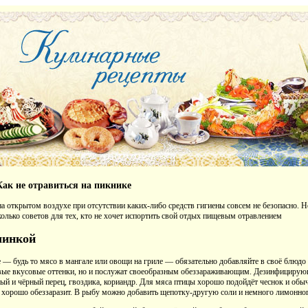
Как не отравиться на пикнике
 на открытом воздухе при отсутствии каких-либо средств гигиены совсем не безопасно. Н
колько советов для тех, кто не хочет испортить свой отдых пищевым отравлением
чинкой
 — будь то мясо в мангале или овощи на гриле — обязательно добавляйте в своё блюдо 
ые вкусовые оттенки, но и послужат своеобразным обеззараживающим. Дезинфициру
ый и чёрный перец, гвоздика, кориандр. Для мяса птицы хорошо подойдёт чеснок и обы
то хорошо обеззаразит. В рыбу можно добавить щепотку-другую соли и немного лимонног