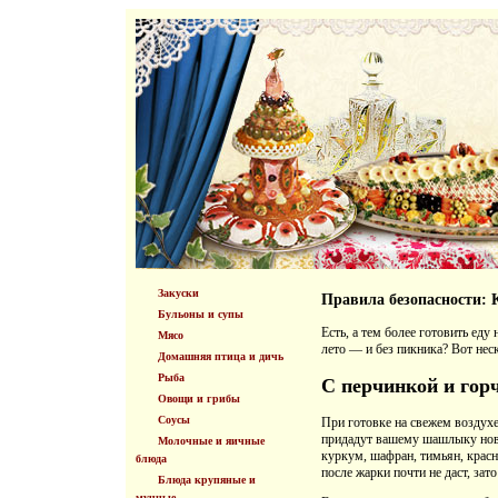
Закуски
Правила безопасности: 
Бульоны и супы
Есть, а тем более готовить еду
Мясо
лето — и без пикника? Вот нес
Домашняя птица и дичь
Рыба
С перчинкой и гор
Овощи и грибы
Соусы
При готовке на свежем воздухе
придадут вашему шашлыку нов
Молочные и яичные
куркум, шафран, тимьян, красн
блюда
после жарки почти не даст, за
Блюда крупяные и
мучные