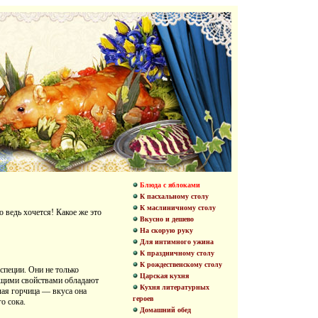
Блюда с яблоками
К пасхальному столу
К маслиничному столу
о ведь хочется! Какое же это
Вкусно и дешево
На скорую руку
Для интимного ужина
К праздничному столу
К рождественскому столу
специи. Они не только
Царская кухня
ющими свойствами обладают
Кухня литературных
чая горчица — вкуса она
героев
о сока.
Домашний обед