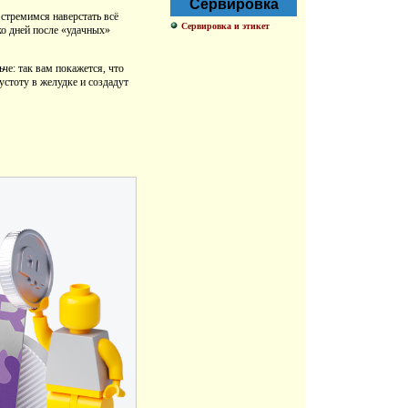
Сервировка
 стремимся наверстать всё
Сервировка и этикет
ко дней после «удачных»
е: так вам покажется, что
устоту в желудке и создадут