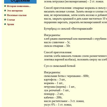
Отдохнем
зелень петрушки (мелконарезанная) – 2 ст. ложки.
История появления...
Способ приготовления: отварные морковь и свеклу 
Это интересно
насыпать овсяные хлопья. Залить овощи и хлопья го
мин, не перемешивая, затем влить молоко и добавит
Полезные ссылки
масла, закрыть крышкой и дать каше настояться 10
Статьи
порционно нарезать, украсить мелконарезанной зел
Архив
Бутерброд со свеклой «Вегетарианский»
Ингредиенты:
хлеб ржано-пшеничный или пшеничный с отрубями –
масло сливочное – 5г,
свекла отварная – 50г.
Способ приготовления:
ломтик хлеба намазать тонким слоем размягченного
ломтика вареной колбасы), положить сверху на хлеб
Суп со свекольной ботвой
Ингредиенты:
свекольная ботва с черешками – 600г,
картофель – 3 шт.,
морковь – 1 шт.,
петрушка (корень) – 1 шт.,
лук репчатый – 1 шт.,
помидор – 2 шт.,
кабачки – 200г,
масло растительное – 3 ст. ложки,
уксус 6% – 1 ст. ложка,