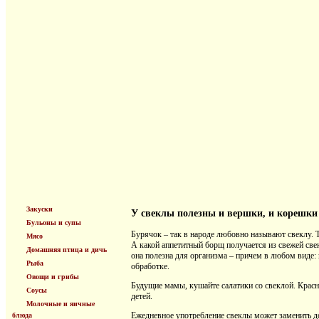
Закуски
У свеклы полезны и вершки, и корешки
Бульоны и супы
Бурячок – так в народе любовно называют свеклу. Ту
Мясо
А какой аппетитный борщ получается из свежей све
Домашняя птица и дичь
она полезна для организма – причем в любом виде: 
Рыба
обработке.
Овощи и грибы
Будущие мамы, кушайте салатики со свеклой. Крас
Соусы
детей.
Молочные и яичные
Ежедневное употребление свеклы может заменить д
блюда