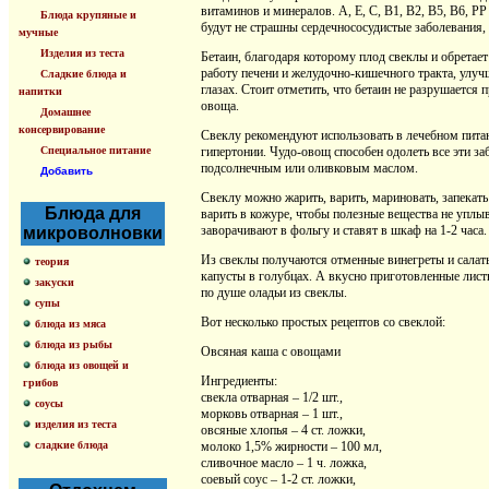
витаминов и минералов. А, Е, С, В1, В2, В5, В6, Р
Блюда крупяные и
будут не страшны сердечнососудистые заболевания, п
мучные
Изделия из теста
Бетаин, благодаря которому плод свеклы и обретает 
работу печени и желудочно-кишечного тракта, улуч
Сладкие блюда и
глазах. Стоит отметить, что бетаин не разрушается 
напитки
овоща.
Домашнее
консервирование
Свеклу рекомендуют использовать в лечебном питани
Специальное питание
гипертонии. Чудо-овощ способен одолеть все эти з
подсолнечным или оливковым маслом.
Добавить
Свеклу можно жарить, варить, мариновать, запекать
Блюда для
варить в кожуре, чтобы полезные вещества не уплыв
заворачивают в фольгу и ставят в шкаф на 1-2 часа.
микроволновки
Из свеклы получаются отменные винегреты и салаты
теория
капусты в голубцах. А вкусно приготовленные лист
закуски
по душе оладьи из свеклы.
супы
Вот несколько простых рецептов со свеклой:
блюда из мяса
блюда из рыбы
Овсяная каша с овощами
блюда из овощей и
Ингредиенты:
грибов
свекла отварная – 1/2 шт.,
соусы
морковь отварная – 1 шт.,
изделия из теста
овсяные хлопья – 4 ст. ложки,
сладкие блюда
молоко 1,5% жирности – 100 мл,
сливочное масло – 1 ч. ложка,
соевый соус – 1-2 ст. ложки,