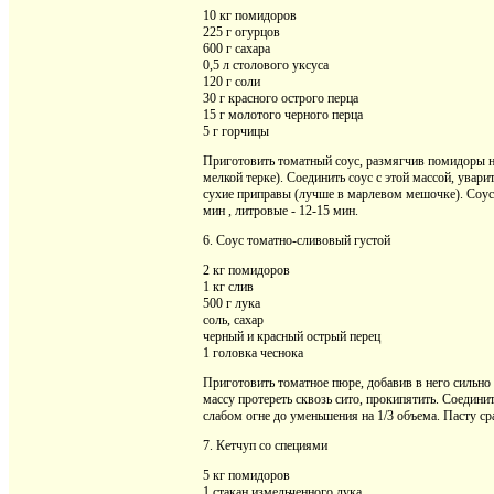
10 кг помидоров
225 г огурцов
600 г сахара
0,5 л столового уксуса
120 г соли
30 г красного острого перца
15 г молотого черного перца
5 г горчицы
Приготовить томатный соус, размягчив помидоры на
мелкой терке). Соединить соус с этой массой, уварит
сухие приправы (лучше в марлевом мешочке). Соус 
мин , литровые - 12-15 мин.
6. Соус томатно-сливовый густой
2 кг помидоров
1 кг слив
500 г лука
соль, сахар
черный и красный острый перец
1 головка чеснока
Приготовить томатное пюре, добавив в него сильно 
массу протереть сквозь сито, прокипятить. Соединит
слабом огне до уменьшения на 1/3 объема. Пасту ср
7. Кетчуп со специями
5 кг помидоров
1 стакан измельченного лука