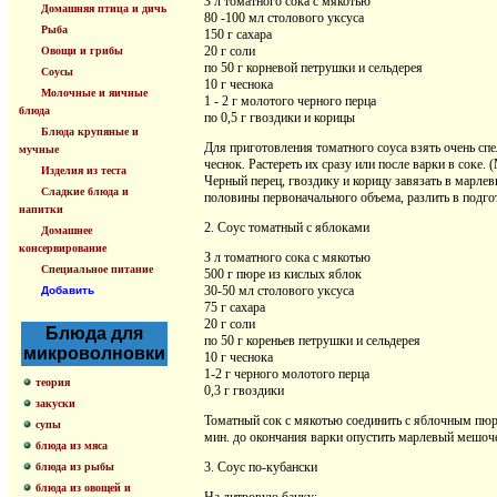
З л томатного сока с мякотью
Домашняя птица и дичь
80 -100 мл столового уксуса
Рыба
150 г сахара
20 г соли
Овощи и грибы
по 50 г корневой петрушки и сельдерея
Соусы
10 г чеснока
Молочные и яичные
1 - 2 г молотого черного перца
блюда
по 0,5 г гвоздики и корицы
Блюда крупяные и
Для приготовления томатного соуса взять очень спе
мучные
чеснок. Растереть их сразу или после варки в соке.
Изделия из теста
Черный перец, гвоздику и корицу завязать в марле
Сладкие блюда и
половины первоначального объема, разлить в подгот
напитки
2. Соус томатный с яблоками
Домашнее
консервирование
З л томатного сока с мякотью
Специальное питание
500 г пюре из кислых яблок
30-50 мл столового уксуса
Добавить
75 г сахара
20 г соли
Блюда для
по 50 г кореньев петрушки и сельдерея
микроволновки
10 г чеснока
1-2 г черного молотого перца
теория
0,3 г гвоздики
закуски
Томатный сок с мякотью соединить с яблочным пюре, 
супы
мин. до окончания варки опустить марлевый мешоче
блюда из мяса
3. Соус по-кубански
блюда из рыбы
блюда из овощей и