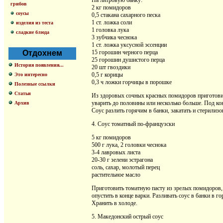
На литровую банку:
грибов
2 кг помидоров
соусы
0,5 стакана сахарного песка
1 ст. ложка соли
изделия из теста
1 головка лука
сладкие блюда
3 зубчика чеснока
1 ст. ложка уксусной эссенции
Отдохнем
15 горошин черного перца
25 горошин душистого перца
История появления...
20 шт гвоздики
0,5 г корицы
Это интересно
0,3 ч ложки горчицы в порошке
Полезные ссылки
Статьи
Из здоровых сочных красных помидоров приготовить
уварить до половины или несколько больше. Под кон
Архив
Соус разлить горячим в банки, закатать и стерилизо
4. Соус томатный по-французски
5 кг помидоров
500 г лука, 2 головки чеснока
3-4 лавровых листа
20-30 г зелени эстрагона
соль, сахар, молотый перец
растительное масло
Приготовить томатную пасту из зрелых помидоров, 
опустить в конце варки. Разливать соус в банки в г
Хранить в холоде.
5. Македонский острый соус