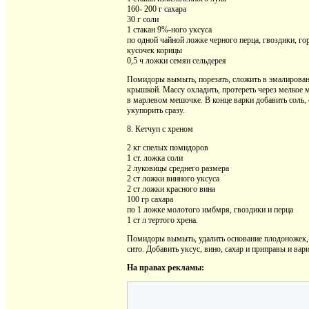
160- 200 г сахара
30 г соли
1 стакан 9%-ного уксуса
по одной чайной ложке черного перца, гвоздики, г
кусочек корицы
0,5 ч ложки семян сельдерея
Помидоры вымыть, порезать, сложить в эмалированн
крышкой. Массу охладить, протереть через мелкое м
в марлевом мешочке. В конце варки добавить соль, с
укупорить сразу.
8. Кетчуп с хреном
2 кг спелых помидоров
1 ст. ложка соли
2 луковицы среднего размера
2 ст ложки винного уксуса
2 ст ложки красного вина
100 гр сахара
по 1 ложке молотого имбмря, гвоздики и перца
1 ст л тертого хрена.
Помидоры вымыть, удалить основание плодоножек, л
сито. Добавить уксус, вино, сахар и приправы и вар
На правах рекламы: