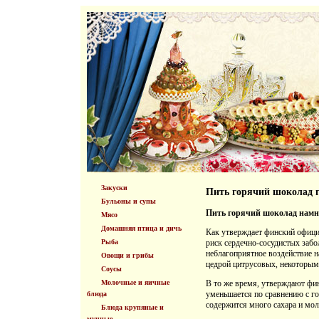
Закуски
Пить горячий шоколад г
Бульоны и супы
Пить горячий шоколад намно
Мясо
Домашняя птица и дичь
Как утверждает финский офици
Рыба
риск сердечно-сосудистых забо
неблагоприятное воздействие н
Овощи и грибы
цедрой цитрусовых, некоторым
Соусы
Молочные и яичные
В то же время, утверждают фин
уменьшается по сравнению с го
блюда
содержится много сахара и мол
Блюда крупяные и
мучные