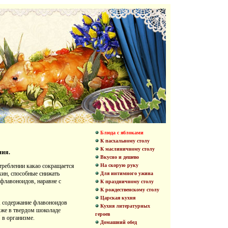
Блюда с яблоками
К пасхальному столу
К маслиничному столу
ния.
Вкусно и дешево
На скорую руку
треблении какао сокращается
хин, способные снижать
Для интимного ужина
 флавоноидов, наравне с
К праздничному столу
К рождественскому столу
Царская кухня
д, содержание флавоноидов
Кухня литературных
у же в твердом шоколаде
героев
 в организме.
Домашний обед