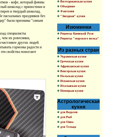
Вегетарианская кухня
итков - кофе, который финны
Объедение
елый шоколад с пряностями и
улярен и твердый шоколад,
Фантазии
бе пасхальных праздников без
"Звездная" кухня
ацер" были признаны "самым
Изюминки
азад специалисты
Рецепты Киевской Руси
, чем их ровесники,
Рецепты "морского волка"
счастливее других людей.
батывать гормоны радости и
Из разных стран
 эти свойства помогают
Украинская кухня
Греческая кухня
Африканская кухня
Венгерская кухня
Польская кухня
Испанская кухня
Итальяская кухня
Немецкая кухня
Астрологическая
кухня
для Водолея
для Рыб
для Овна
для Тельца