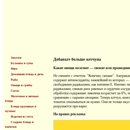
Закуски
Добавьте больше кетчупа
Бульоны и супы
Какие овощи полезнее — свежие или прошедши
Мясо
Домашняя птица и дичь
Не спешите с ответом: "Конечно, свежие". Америка
Рыба
содержат антиоксиданты, важнейший из которых — л
свободными радикалами, как витамин Е. Именно лик
Овощи и грибы
радикалами, снижая риск раковых и сердечно-сосуд
Соусы
обработки содержание ликопена возрастает на 6%, п
Молочные и яичные
сравнению с сырыми овощами. Теперь кетчуп, консе
блюда
томатов отказываться не нужно. Они не только вкус
разрушается при варке.
Блюда крупяные и
мучные
На правах рекламы:
Изделия из теста
Сладкие блюда и
напитки