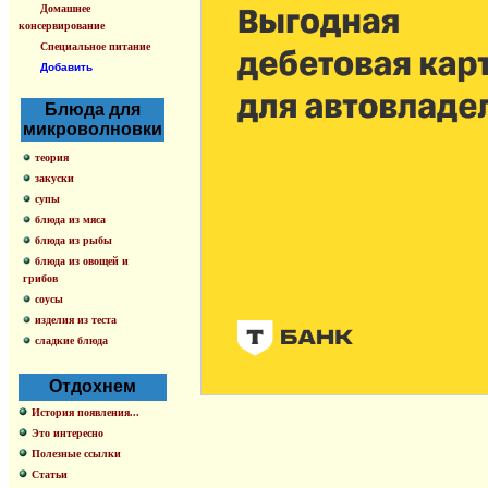
Домашнее
консервирование
Специальное питание
Добавить
Блюда для
микроволновки
теория
закуски
супы
блюда из мяса
блюда из рыбы
блюда из овощей и
грибов
соусы
изделия из теста
сладкие блюда
Отдохнем
История появления...
Это интересно
Полезные ссылки
Статьи