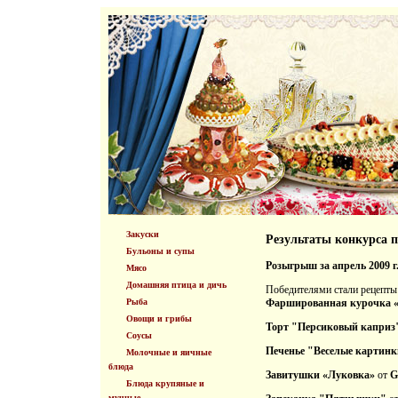
Закуски
Результаты конкурса 
Бульоны и супы
Розыгрыш за апрель 2009 г
Мясо
Домашняя птица и дичь
Победителями стали рецепты
Рыба
Фаршированная курочка 
Овощи и грибы
Торт "Персиковый каприз
Соусы
Печенье "Веселые картин
Молочные и яичные
блюда
Завитушки «Луковка»
от
G
Блюда крупяные и
мучные