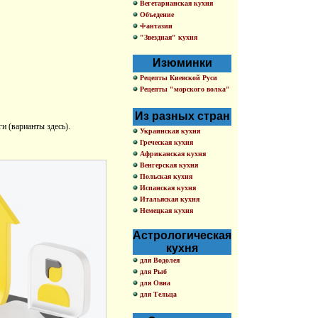
Вегетарианская кухня
Объедение
Фантазии
"Звездная" кухня
Изюминки
Рецепты Киевской Руси
Рецепты "морского волка"
Из разных стран
ги (варианты здесь).
Украинская кухня
Греческая кухня
Африканская кухня
Венгерская кухня
Польская кухня
Испанская кухня
Итальяская кухня
Немецкая кухня
Астрологическая
кухня
для Водолея
для Рыб
для Овна
для Тельца