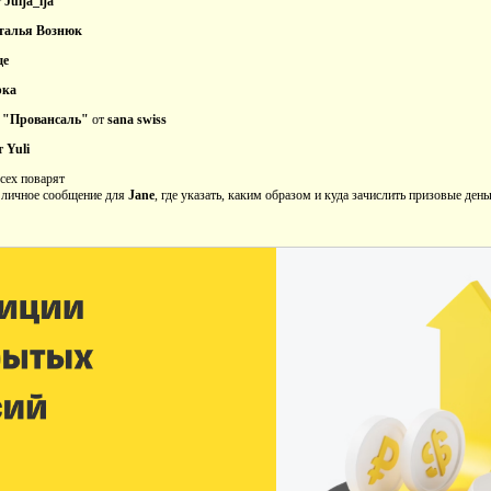
т
Julja_lja
талья Вознюк
ще
рка
м "Провансаль"
от
sana swiss
т
Yuli
сех поварят
 личное сообщение для
Jane
, где указать, каким образом и куда зачислить призовые день