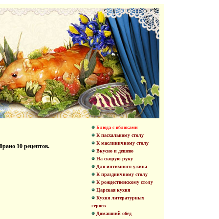
Блюда с яблоками
К пасхальному столу
К маслиничному столу
брано 10 рецептов.
Вкусно и дешево
На скорую руку
Для интимного ужина
К праздничному столу
К рождественскому столу
Царская кухня
Кухня литературных
героев
Домашний обед