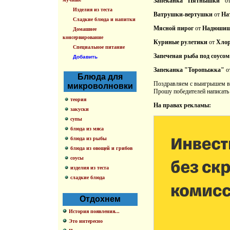
Запеканка "Пятнышки"
о
Изделия из теста
Ватрушки-вертушки
от
На
Сладкие блюда и напитки
Мясной пирог
от
Надюши
Домашнее
консервирование
Куриные рулетики
от
Хло
Специальное питание
Запеченая рыба под соусо
Добавить
Запеканка "Торопыжка"
о
Блюда для
Поздравляем с выигрышем в
микроволновки
Прошу победителей написать
теория
На правах рекламы:
закуски
супы
блюда из мяса
блюда из рыбы
блюда из овощей и грибов
соусы
изделия из теста
сладкие блюда
Отдохнем
История появления...
Это интересно