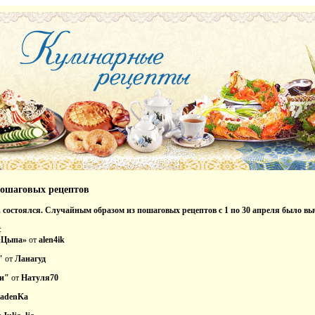
пошаговых рецептов
. состоялся. Случайным образом из пошаговых рецептов с 1 по 30 апреля было вы
:
«Цыпа»
от
alen4ik
"
от
Ланагуд
ки"
от
Натуля70
adenKa