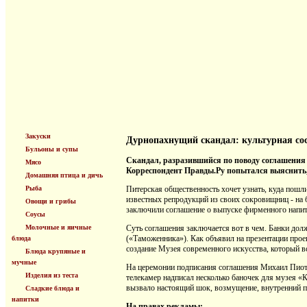
Закуски
Дурнопахнущий скандал: культурная co
Бульоны и супы
Скандал, разразившийся по поводу соглашения 
Мясо
Корреспондент Правды.Ру попытался выяснить,
Домашняя птица и дичь
Рыба
Питерская общественность хочет узнать, куда пошл
известных репродукций из своих сокровищниц - на
Овощи и грибы
заключили соглашение о выпуске фирменного напит
Соусы
Молочные и яичные
Суть соглашения заключается вот в чем. Банки до
(«Таможенника»). Как объявил на презентации прое
блюда
создание Музея современного искусства, который вс
Блюда крупяные и
мучные
На церемонии подписания соглашения Михаил Пиотро
Изделия из теста
телекамер надписал несколько баночек для музея «
вызвало настоящий шок, возмущение, внутренний п
Сладкие блюда и
напитки
На правах рекламы: