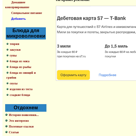
Домашнее
консервирование
Специальное питание
Добавить
Блюда для
микроволновки
теория
закуски
супы
блюда из мяса
блюда из рыбы
блюда из овощей и
грибов
соусы
изделия из теста
сладкие блюда
Отдохнем
История появления...
Это интересно
Полезные ссылки
Статьи