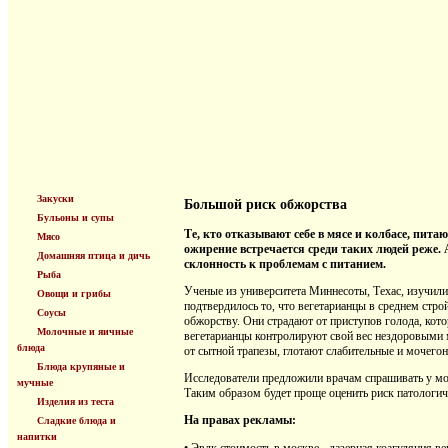
Закуски
Большой риск обжорства
Бульоны и супы
Те, кто отказывают себе в мясе и колбасе, пита
Мясо
ожирение встречается среди таких людей реже.
Домашняя птица и дичь
склонность к проблемам с питанием.
Рыба
Ученые из университета Миннесоты, Техас, изучили
Овощи и грибы
подтвердилось то, что вегетарианцы в среднем стр
Соусы
обжорству. Они страдают от приступов голода, кот
Молочные и яичные
вегетарианцы контролируют свой вес нездоровыми
блюда
от сытной трапезы, глотают слабительные и мочего
Блюда крупяные и
Исследователи предложили врачам спрашивать у мо
мучные
Таким образом будет проще оценить риск патологич
Изделия из теста
На правах рекламы:
Сладкие блюда и
напитки