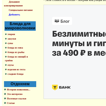
•
Эвлк стоимость в москве - лазерная коагуляция в
Домашнее
консервирование
Специальное питание
Добавить
Блюда для
микроволновки
теория
закуски
супы
блюда из мяса
блюда из рыбы
блюда из овощей и
грибов
соусы
изделия из теста
сладкие блюда
Отдохнем
История появления...
Это интересно
Полезные ссылки
Статьи