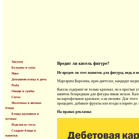
Закуски
Вредит ли кисель фигуре?
Бульоны и супы
Не вреден ли этот напиток для фигуры, ведь в 
Мясо
Домашняя птица и дичь
Маргарита Королева, врач-диетолог, кандидат меди
Рыба
Кисель содержит не только крахмал, но и простые 
Овощи и грибы
напиток безвредным для фигуры никак нельзя. Калор
Соусы
на картофельном крахмале, а на овсянке. Для этого 
Молочные и яичные
процедите, добавьте фрукты или ягоды и варите до
блюда
На правах рекламы:
Блюда крупяные и
мучные
Изделия из теста
Сладкие блюда и
напитки