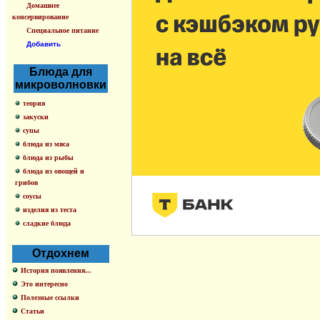
Домашнее
консервирование
Специальное питание
Добавить
Блюда для
микроволновки
теория
закуски
супы
блюда из мяса
блюда из рыбы
блюда из овощей и
грибов
соусы
изделия из теста
сладкие блюда
Отдохнем
История появления...
Это интересно
Полезные ссылки
Статьи