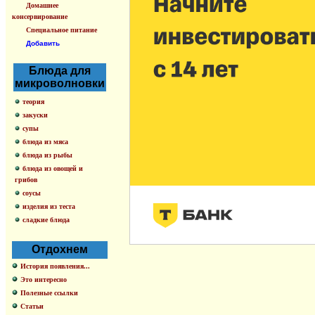
Домашнее
консервирование
Специальное питание
Добавить
Блюда для
микроволновки
теория
закуски
супы
блюда из мяса
блюда из рыбы
блюда из овощей и
грибов
соусы
изделия из теста
сладкие блюда
Отдохнем
История появления...
Это интересно
Полезные ссылки
Статьи