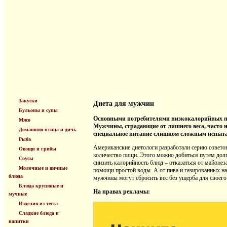
Закуски
Диета для мужчин
Бульоны и супы
Основными потребителями низкокалорийных п
Мясо
Мужчины, страдающие от лишнего веса, часто н
Домашняя птица и дичь
специальное питание слишком сложным испыта
Рыба
Американские диетологи разработали серию советов
Овощи и грибы
количество пищи. Этого можно добиться путем долг
Соусы
снизить калорийность блюд – отказаться от майоне
Молочные и яичные
помощи простой воды. А от пива и газированных на
блюда
мужчины могут сбросить вес без ущерба для своего
Блюда крупяные и
На правах рекламы:
мучные
Изделия из теста
Сладкие блюда и
напитки