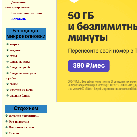
Домашнее
консервирование
Специальное питание
Добавить
Блюда для
микроволновки
теория
закуски
супы
блюда из мяса
блюда из рыбы
блюда из овощей и
грибов
соусы
изделия из теста
сладкие блюда
Отдохнем
История появления...
Это интересно
Полезные ссылки
Статьи