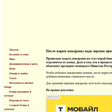
Закуски
После варки макароны надо хорошо пр
Бульоны и супы
Правильно подать макароны на стол порой быв
Мясо
отделяются от комка. Дело в том, что в процесс
Домашняя птица и дичь
объясняет президент немецкого Общества Ресто
Рыба
Чтобы избежать макаронных комков, после варки и
Овощи и грибы
добавить немножко оливкового масла.
Соусы
Молочные и яичные
Для хранения вареные макароны луче всего выклад
блюда
На правах рекламы:
Блюда крупяные и
мучные
Изделия из теста
Сладкие блюда и
напитки