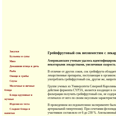
Закуски
Грейпфрутовый сок несовместим с лека
Бульоны и супы
Американским ученым удалось идентифицировать
Мясо
некоторыми лекарствами, увеличивая скорость
Домашняя птица и дичь
Рыба
В отличие от других соков, сок грейпфрута облад
лекарственные препараты, поступающие в организм.
Овощи и грибы
употреблять грейпфрутовый сок, другие же, напрот
Соусы
Молочные и яичные
Группе ученых из Университета Северной Каролины
действие фермента CYP3A, является входящее в со
блюда
фильтрации получить грейпфрутовый сок, не содер
Блюда крупяные и
отличался от него по своим вкусовым характеристи
мучные
Изделия из теста
В проведенном исследователями эксперименте были
артериальной гипертензии). При сочетании фелопи
Сладкие блюда и
участников составляло от 6 до 230 %. Апельсинов
напитки