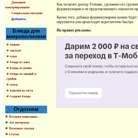
Домашнее
Как полагает доктор Уоткинс, сделанное его групп
консервирование
фуранокумарин и не представляющего опасности пр
Специальное питание
Кроме того, добавки фуранокумарина можно будет и
Добавить
нарушается или происходит недостаточно быстро.
На правах рекламы:
Блюда для
микроволновки
теория
закуски
супы
блюда из мяса
блюда из рыбы
блюда из овощей и
грибов
соусы
изделия из теста
сладкие блюда
Отдохнем
История появления...
Это интересно
Полезные ссылки
Статьи